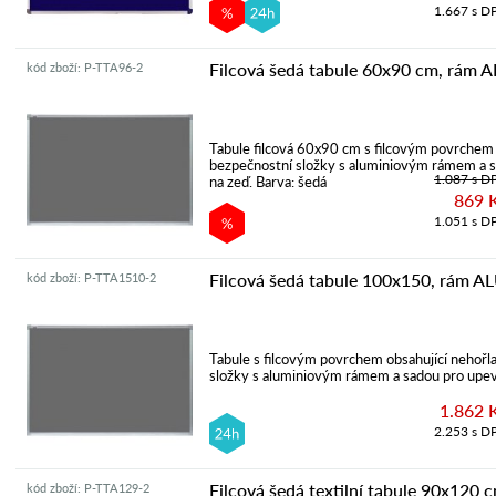
1.667 s D
Filcová šedá tabule 60x90 cm, rám 
kód zboží: P-TTA96-2
Tabule filcová 60x90 cm s filcovým povrchem 
bezpečnostní složky s aluminiovým rámem a 
1.087 s D
na zeď. Barva: šedá
869 
1.051 s D
Filcová šedá tabule 100x150, rám A
kód zboží: P-TTA1510-2
Tabule s filcovým povrchem obsahující nehořl
složky s aluminiovým rámem a sadou pro upev
1.862 
2.253 s D
Filcová šedá textilní tabule 90x120
kód zboží: P-TTA129-2