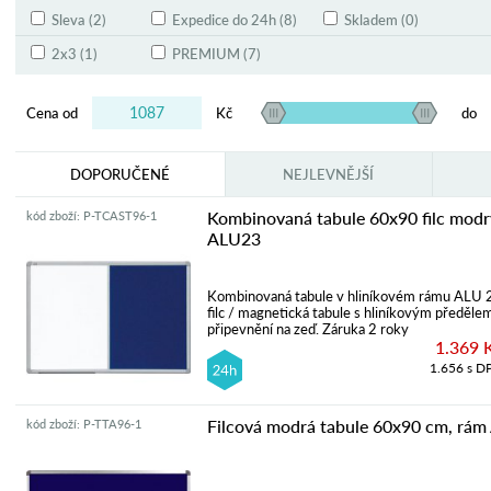
Sleva (2)
Expedice do 24h (8)
Skladem (0)
2x3 (1)
PREMIUM (7)
Cena od
Kč
do
DOPORUČENÉ
NEJLEVNĚJŠÍ
Kombinovaná tabule 60x90 filc modr
kód zboží: P-TCAST96-1
ALU23
Kombinovaná tabule v hliníkovém rámu ALU
filc / magnetická tabule s hliníkovým předěle
připevnění na zeď. Záruka 2 roky
1.369 
1.656 s D
Filcová modrá tabule 60x90 cm, rá
kód zboží: P-TTA96-1