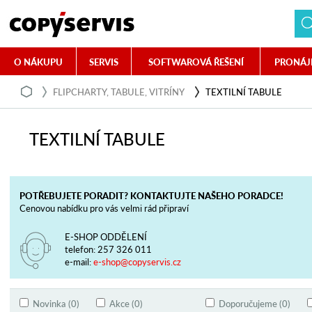
O NÁKUPU
SERVIS
SOFTWAROVÁ ŘEŠENÍ
PRONÁJ
FLIPCHARTY, TABULE, VITRÍNY
TEXTILNÍ TABULE
TEXTILNÍ TABULE
POTŘEBUJETE PORADIT? KONTAKTUJTE NAŠEHO PORADCE!
Cenovou nabídku pro vás velmi rád připraví
E-SHOP ODDĚLENÍ
telefon:
257 326 011
e-mail:
e-shop@copyservis.cz
Novinka (0)
Akce (0)
Doporučujeme (0)