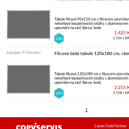
Tabule filcová 90x120 cm s filcovým povrchem
nehořlavé bezpečnostní složky s aluminiovým
upevnění na zeď. Barva: šedá
1.425 
1.724 s D
Filcová šedá tabule 120x180 cm, rá
kód zboží: P-TTA1218-2
Tabule filcová 120x180 cm s filcovým povrch
nehořlavé bezpečnostní složky s aluminiovým
upevnění na zeď. Barva: šedá
2.255 
2.728 s D
1
Canon Gold Partner