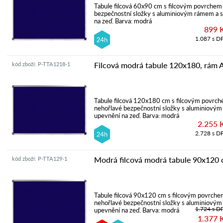
Tabule filcová 60x90 cm s filcovým povrchem 
bezpečnostní složky s aluminiovým rámem a 
na zeď. Barva: modrá
899 
1.087 s D
Filcová modrá tabule 120x180, rám
kód zboží: P-TTA1218-1
Tabule filcová 120x180 cm s filcovým povrch
nehořlavé bezpečnostní složky s aluminiovým
upevnění na zeď. Barva: modrá
2.255 
2.728 s D
Modrá filcová modrá tabule 90x120
kód zboží: P-TTA129-1
Tabule filcová 90x120 cm s filcovým povrchem
nehořlavé bezpečnostní složky s aluminiovým
1.724 s D
upevnění na zeď. Barva: modrá
1.377 