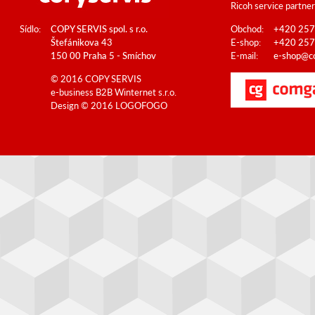
Ricoh service partner
Sídlo:
COPY SERVIS spol. s r.o.
Obchod:
+420 257
Štefánikova 43
E-shop:
+420 257
150 00 Praha 5 - Smíchov
E-mail:
e-shop@co
© 2016 COPY SERVIS
e-business B2B
Winternet s.r.o.
Design © 2016
LOGOFOGO