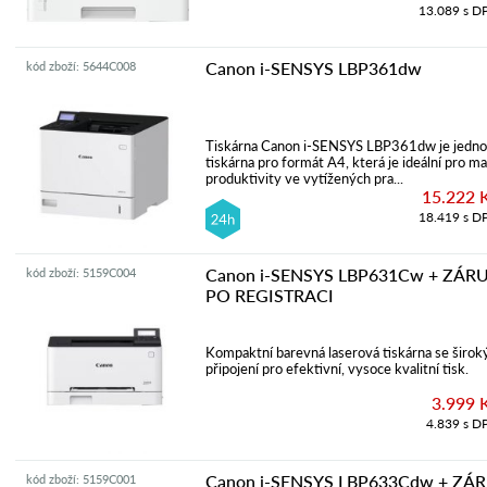
13.089 s D
Canon i-SENSYS LBP361dw
kód zboží: 5644C008
Tiskárna Canon i-SENSYS LBP361dw je jednof
tiskárna pro formát A4, která je ideální pro ma
produktivity ve vytížených pra...
15.222 
18.419 s D
Canon i-SENSYS LBP631Cw + ZÁR
kód zboží: 5159C004
PO REGISTRACI
Kompaktní barevná laserová tiskárna se širo
připojení pro efektivní, vysoce kvalitní tisk.
3.999 
4.839 s D
Canon i-SENSYS LBP633Cdw + ZÁ
kód zboží: 5159C001