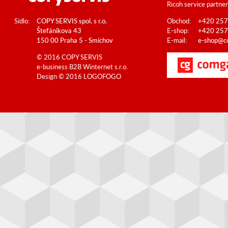
Ricoh service partner
Sídlo:
COPY SERVIS spol. s r.o.
Obchod:
+420 257
Štefánikova 43
E-shop:
+420 257
150 00 Praha 5 - Smíchov
E-mail:
e-shop@co
© 2016 COPY SERVIS
e-business B2B
Winternet s.r.o.
Design © 2016
LOGOFOGO