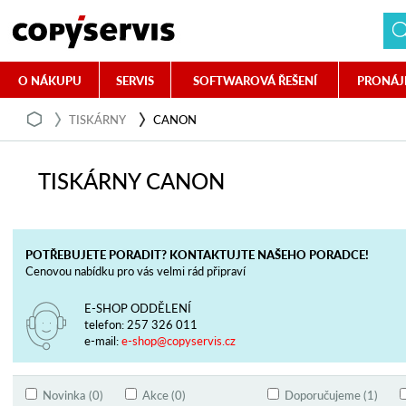
O NÁKUPU
SERVIS
SOFTWAROVÁ ŘEŠENÍ
PRONÁJ
TISKÁRNY
CANON
TISKÁRNY CANON
POTŘEBUJETE PORADIT? KONTAKTUJTE NAŠEHO PORADCE!
Cenovou nabídku pro vás velmi rád připraví
E-SHOP ODDĚLENÍ
telefon:
257 326 011
e-mail:
e-shop@copyservis.cz
Novinka (0)
Akce (0)
Doporučujeme (1)