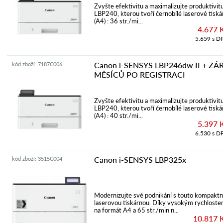
Zvyšte efektivitu a maximalizujte produktivi
LBP240, kterou tvoří černobílé laserové tiská
(A4) : 36 str./mi...
4.677 
5.659 s D
Canon i-SENSYS LBP246dw II + ZÁ
kód zboží: 7187C006
MĚSÍCŮ PO REGISTRACI
Zvyšte efektivitu a maximalizujte produktivi
LBP240, kterou tvoří černobílé laserové tiská
(A4) : 40 str./mi...
5.397 
6.530 s D
Canon i-SENSYS LBP325x
kód zboží: 3515C004
Modernizujte své podnikání s touto kompaktn
laserovou tiskárnou. Díky vysokým rychlostem
na formát A4 a 65 str./min n...
10.817 