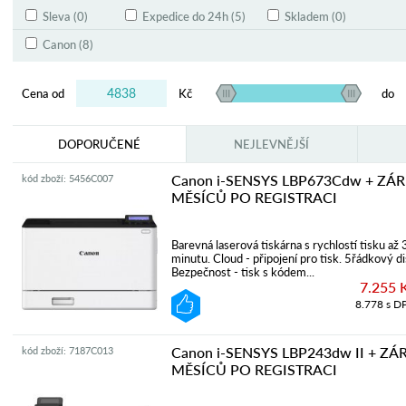
Sleva (0)
Expedice do 24h (5)
Skladem (0)
Canon (8)
Cena od
Kč
do
DOPORUČENÉ
NEJLEVNĚJŠÍ
Canon i-SENSYS LBP673Cdw + ZÁ
kód zboží: 5456C007
MĚSÍCŮ PO REGISTRACI
Barevná laserová tiskárna s rychlostí tisku až
minutu. Cloud - připojení pro tisk. 5řádkový d
Bezpečnost - tisk s kódem...
7.255 
8.778 s D
Canon i-SENSYS LBP243dw II + ZÁ
kód zboží: 7187C013
MĚSÍCŮ PO REGISTRACI