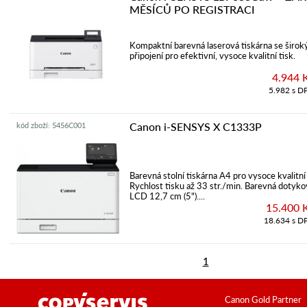
MĚSÍCŮ PO REGISTRACI
Kompaktní barevná laserová tiskárna se širo
připojení pro efektivní, vysoce kvalitní tisk.
4.944 
5.982 s D
Canon i-SENSYS X C1333P
kód zboží: 5456C001
Barevná stolní tiskárna A4 pro vysoce kvalitní 
Rychlost tisku až 33 str./min. Barevná dotyk
LCD 12,7 cm (5")....
15.400 
18.634 s D
1
Canon Gold Partner