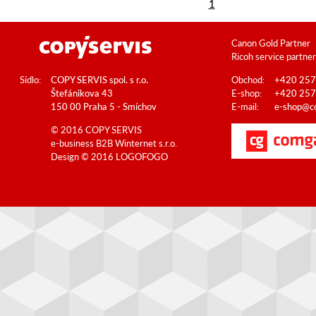
1
Canon Gold Partner
Ricoh service partner
Sídlo:
COPY SERVIS spol. s r.o.
Obchod:
+420 257
Štefánikova 43
E-shop:
+420 257
150 00 Praha 5 - Smíchov
E-mail:
e-shop@co
© 2016 COPY SERVIS
e-business B2B
Winternet s.r.o.
Design © 2016
LOGOFOGO