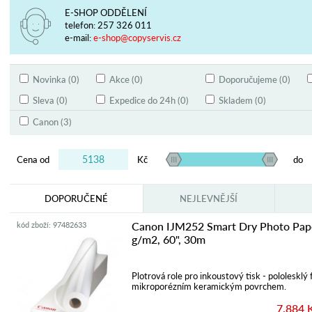
E-SHOP ODDĚLENÍ
telefon:
257 326 011
e-mail:
e-shop@copyservis.cz
Novinka (0)
Akce (0)
Doporučujeme (0)
Sleva (0)
Expedice do 24h (0)
Skladem (0)
Canon (3)
Cena od
Kč
do
DOPORUČENÉ
NEJLEVNĚJŠÍ
Canon IJM252 Smart Dry Photo Pape
kód zboží: 97482633
g/m2, 60", 30m
Plotrová role pro inkoustový tisk - pololesklý 
mikroporézním keramickým povrchem.
7.884 