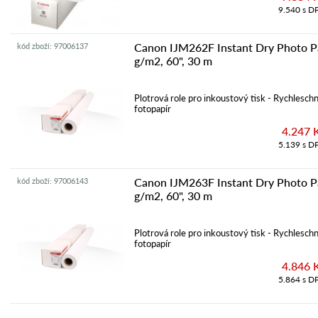
9.540 s D
Canon IJM262F Instant Dry Photo P
kód zboží: 97006137
g/m2, 60", 30 m
Plotrová role pro inkoustový tisk - Rychleschn
fotopapír
4.247 
5.139 s D
Canon IJM263F Instant Dry Photo P
kód zboží: 97006143
g/m2, 60", 30 m
Plotrová role pro inkoustový tisk - Rychleschn
fotopapír
4.846 
5.864 s D