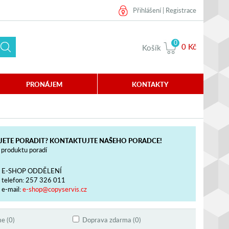
Přihlášení
|
Registrace
0
0 Kč
Košík
PRONÁJEM
KONTAKTY
JETE PORADIT? KONTAKTUJTE NAŠEHO PORADCE!
produktu poradí
E-SHOP ODDĚLENÍ
telefon:
257 326 011
e-mail:
e-shop@copyservis.cz
e (0)
Doprava zdarma (0)