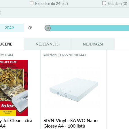
Expedice do 24h (2)
Skladem (0)
)
Kč
UČENÉ
NEJLEVNĚJŠÍ
NEJDRAŽŠÍ
939-C-441
kód zboží: FO22VNO.100.440
y Jet Clear - čirá
SIVN-Vinyl - SA WO Nano
 A4
Glossy A4 - 100 listů