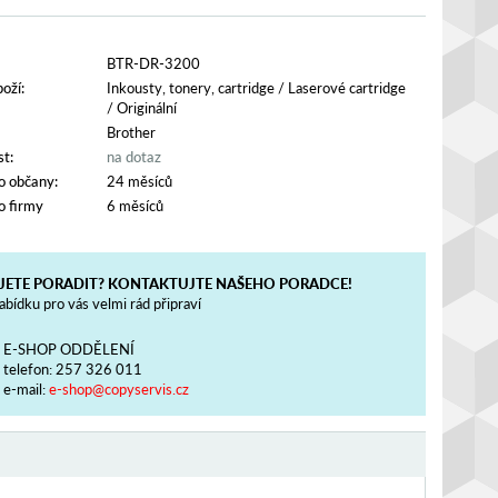
BTR-DR-3200
oží:
Inkousty, tonery, cartridge
/
Laserové cartridge
/
Originální
Brother
t:
na dotaz
o občany:
24 měsíců
o firmy
6 měsíců
JETE PORADIT? KONTAKTUJTE NAŠEHO PORADCE!
bídku pro vás velmi rád připraví
E-SHOP ODDĚLENÍ
telefon:
257 326 011
e-mail:
e-shop@copyservis.cz