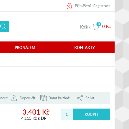
Přihlášení
|
Registrace
0
0 Kč
Košík
PRONÁJEM
KONTAKTY
knout
Doporučit
Dotaz ke zboží
Sdílet
3.401 Kč
4.115 Kč s DPH