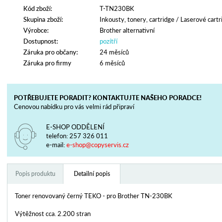
Kód zboží:
T-TN230BK
Skupina zboží:
Inkousty, tonery, cartridge
/
Laserové cartr
Výrobce:
Brother alternativní
Dostupnost:
pozítří
Záruka pro občany:
24 měsíců
Záruka pro firmy
6 měsíců
POTŘEBUJETE PORADIT? KONTAKTUJTE NAŠEHO PORADCE!
Cenovou nabídku pro vás velmi rád připraví
E-SHOP ODDĚLENÍ
telefon:
257 326 011
e-mail:
e-shop@copyservis.cz
Popis produktu
Detailní popis
Toner renovovaný černý TEKO - pro Brother TN-230BK
Výtěžnost cca. 2.200 stran