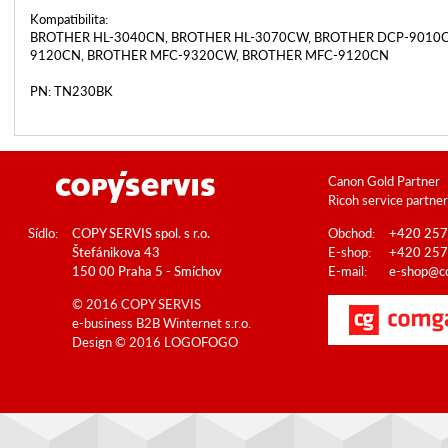
Kompatibilita:
BROTHER HL-3040CN, BROTHER HL-3070CW, BROTHER DCP-9010C
9120CN, BROTHER MFC-9320CW, BROTHER MFC-9120CN
PN: TN230BK
Canon Gold Partner
Ricoh service partner
Sídlo:
COPY SERVIS spol. s r.o.
Obchod:
+420 257
Štefánikova 43
E-shop:
+420 257
150 00 Praha 5 - Smíchov
E-mail:
e-shop@co
© 2016 COPY SERVIS
e-business B2B
Winternet s.r.o.
Design © 2016
LOGOFOGO