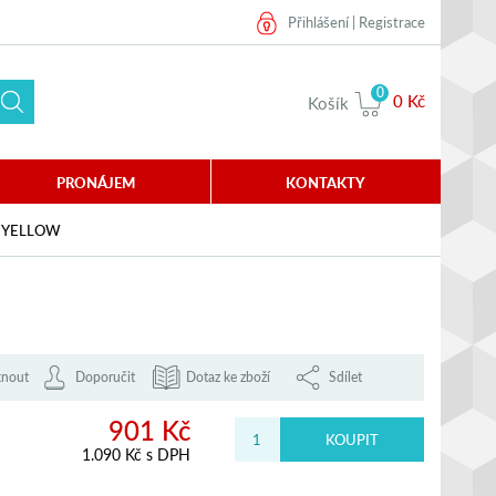
Přihlášení
|
Registrace
0
0 Kč
Košík
PRONÁJEM
KONTAKTY
- YELLOW
knout
Doporučit
Dotaz ke zboží
Sdílet
901 Kč
1.090 Kč s DPH