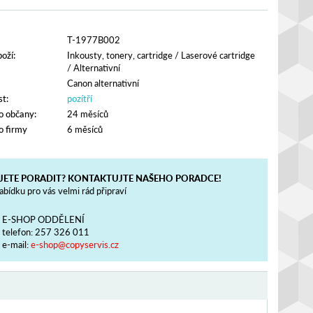
T-1977B002
oží:
Inkousty, tonery, cartridge
/
Laserové cartridge
/
Alternativní
Canon alternativní
t:
pozítří
o občany:
24 měsíců
o firmy
6 měsíců
JETE PORADIT? KONTAKTUJTE NAŠEHO PORADCE!
bídku pro vás velmi rád připraví
E-SHOP ODDĚLENÍ
telefon:
257 326 011
e-mail:
e-shop@copyservis.cz