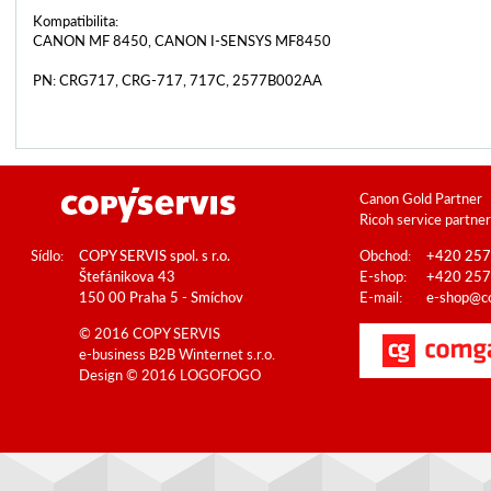
Kompatibilita:
CANON MF 8450, CANON I-SENSYS MF8450
PN: CRG717, CRG-717, 717C, 2577B002AA
Canon Gold Partner
Ricoh service partner
Sídlo:
COPY SERVIS spol. s r.o.
Obchod:
+420 257
Štefánikova 43
E-shop:
+420 257
150 00 Praha 5 - Smíchov
E-mail:
e-shop@co
© 2016 COPY SERVIS
e-business B2B
Winternet s.r.o.
Design © 2016
LOGOFOGO