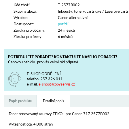
Kód zboží:
T-2577B002
Skupina zboží:
Inkousty, tonery, cartridge
/
Laserové cartr
Výrobce:
Canon alternativní
Dostupnost:
pozítří
Záruka pro občany:
24 měsíců
Záruka pro firmy
6 měsíců
POTŘEBUJETE PORADIT? KONTAKTUJTE NAŠEHO PORADCE!
Cenovou nabídku pro vás velmi rád připraví
E-SHOP ODDĚLENÍ
telefon:
257 326 011
e-mail:
e-shop@copyservis.cz
Popis produktu
Detailní popis
Toner renovovaný azurový TEKO - pro Canon 717 2577B002
Výtěžnost cca. 4.000 stran