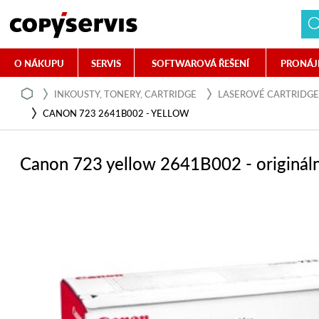
O NÁKUPU
SERVIS
SOFTWAROVÁ ŘEŠENÍ
PRONÁJ
INKOUSTY, TONERY, CARTRIDGE
LASEROVÉ CARTRIDGE
CANON 723 2641B002 - YELLOW
Canon 723 yellow 2641B002 - origináln