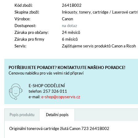
Kód zboží:
2641B002
Skupina zboží:
Inkousty, tonery, cartridge
/
Laserové cartr
Výrobce:
Canon
Dostupnost:
na dotaz
Záruka pro občany:
24 měsíců
Záruka pro firmy
6 měsíců
Servis:
Zajišťujeme servis produktů Canon a Ricoh
POTŘEBUJETE PORADIT? KONTAKTUJTE NAŠEHO PORADCE!
Cenovou nabídku pro vás velmi rád připraví
E-SHOP ODDĚLENÍ
telefon:
257 326 011
e-mail:
e-shop@copyservis.cz
Popis produktu
Detailní popis
Originální tonerová cartridge žlutá Canon 723 2641B002