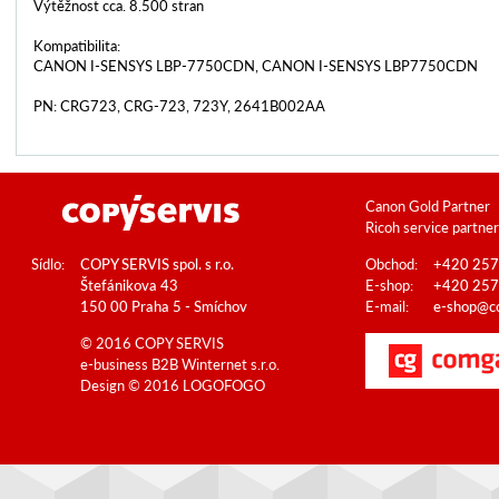
Výtěžnost cca. 8.500 stran
Kompatibilita:
CANON I-SENSYS LBP-7750CDN, CANON I-SENSYS LBP7750CDN
PN: CRG723, CRG-723, 723Y, 2641B002AA
Canon Gold Partner
Ricoh service partner
Sídlo:
COPY SERVIS spol. s r.o.
Obchod:
+420 257
Štefánikova 43
E-shop:
+420 257
150 00 Praha 5 - Smíchov
E-mail:
e-shop@co
© 2016 COPY SERVIS
e-business B2B
Winternet s.r.o.
Design © 2016
LOGOFOGO