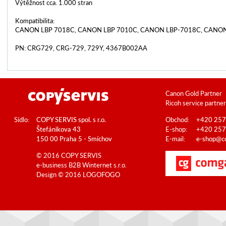
Výtěžnost cca. 1.000 stran
Kompatibilita:
CANON LBP 7018C, CANON LBP 7010C, CANON LBP-7018C, CANO
PN: CRG729, CRG-729, 729Y, 4367B002AA
Canon Gold Partner
Ricoh service partner
Sídlo:
COPY SERVIS spol. s r.o.
Obchod:
+420 257
Štefánikova 43
E-shop:
+420 257
150 00 Praha 5 - Smíchov
E-mail:
e-shop@co
© 2016 COPY SERVIS
e-business B2B
Winternet s.r.o.
Design © 2016
LOGOFOGO