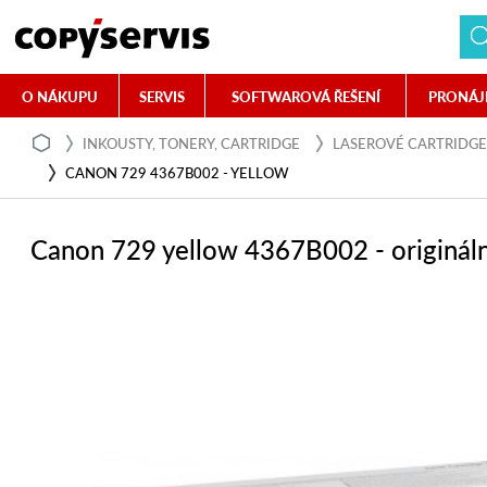
O NÁKUPU
SERVIS
SOFTWAROVÁ ŘEŠENÍ
PRONÁJ
INKOUSTY, TONERY, CARTRIDGE
LASEROVÉ CARTRIDGE
CANON 729 4367B002 - YELLOW
Canon 729 yellow 4367B002 - origináln