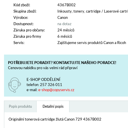
Kód zboží:
4367B002
Skupina zboží:
Inkousty, tonery, cartridge
/
Laserové cartr
Výrobce:
Canon
Dostupnost:
na dotaz
Záruka pro občany:
24 měsíců
Záruka pro firmy
6 měsíců
Servis:
Zajišťujeme servis produktů Canon a Ricoh
POTŘEBUJETE PORADIT? KONTAKTUJTE NAŠEHO PORADCE!
Cenovou nabídku pro vás velmi rád připraví
E-SHOP ODDĚLENÍ
telefon:
257 326 011
e-mail:
e-shop@copyservis.cz
Popis produktu
Detailní popis
Originální tonerová cartridge žlutá Canon 729 4367B002