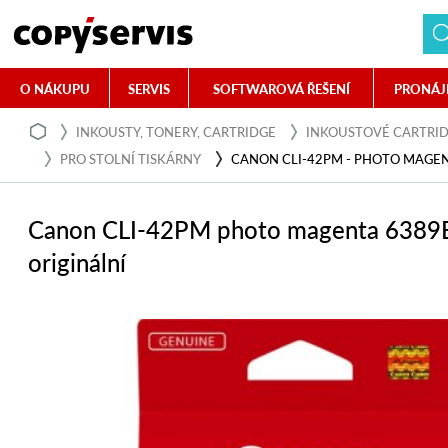
O NÁKUPU
SERVIS
SOFTWAROVÁ ŘEŠENÍ
PRONÁJ
INKOUSTY, TONERY, CARTRIDGE
INKOUSTOVÉ CARTRI
PRO STOLNÍ TISKÁRNY
CANON CLI-42PM - PHOTO MAGE
Canon CLI-42PM photo magenta 6389
originální