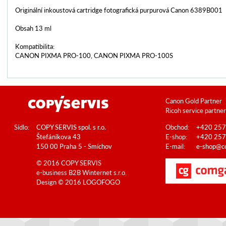
Originální inkoustová cartridge fotografická purpurová Canon 6389B001
Obsah 13 ml
Kompatibilita:
CANON PIXMA PRO-100, CANON PIXMA PRO-100S
Canon Gold Partner
Ricoh service partner
Sídlo:
COPY SERVIS spol. s r.o.
Obchod:
+420 257
Štefánikova 43
E-shop:
+420 257
150 00 Praha 5 - Smíchov
E-mail:
e-shop@co
© 2016 COPY SERVIS
e-business B2B
Winternet s.r.o.
Design © 2016
LOGOFOGO