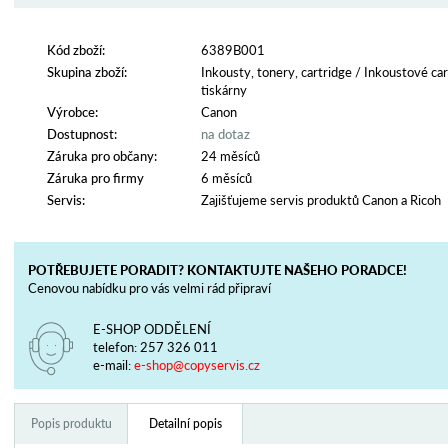
Kód zboží:
6389B001
Skupina zboží:
Inkousty, tonery, cartridge
/
Inkoustové car
tiskárny
Výrobce:
Canon
Dostupnost:
na dotaz
Záruka pro občany:
24 měsíců
Záruka pro firmy
6 měsíců
Servis:
Zajišťujeme servis produktů Canon a Ricoh
POTŘEBUJETE PORADIT? KONTAKTUJTE NAŠEHO PORADCE!
Cenovou nabídku pro vás velmi rád připraví
E-SHOP ODDĚLENÍ
telefon:
257 326 011
e-mail:
e-shop@copyservis.cz
Popis produktu
Detailní popis