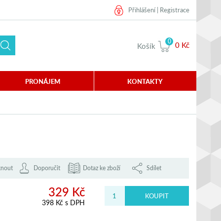
Přihlášení
|
Registrace
0
0 Kč
Košík
PRONÁJEM
KONTAKTY
knout
Doporučit
Dotaz ke zboží
Sdílet
329 Kč
398 Kč s DPH