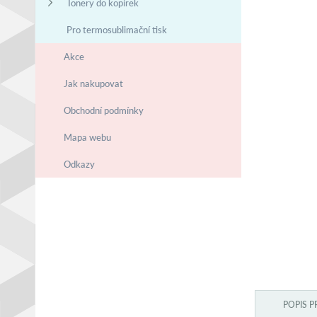
Tonery do kopírek
Pro termosublimační tisk
Akce
Jak nakupovat
Obchodní podmínky
Mapa webu
Odkazy
POPIS 