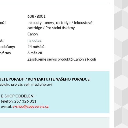
6387B001
oží:
Inkousty, tonery, cartridge
/
Inkoustové
cartridge
/
Pro stolní tiskárny
Canon
t:
na dotaz
o občany:
24 měsíců
o firmy
6 měsíců
Zajišťujeme servis produktů Canon a Ricoh
JETE PORADIT? KONTAKTUJTE NAŠEHO PORADCE!
bídku pro vás velmi rád připraví
E-SHOP ODDĚLENÍ
telefon:
257 326 011
e-mail:
e-shop@copyservis.cz