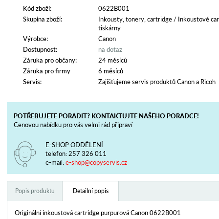
Kód zboží:
0622B001
Skupina zboží:
Inkousty, tonery, cartridge
/
Inkoustové car
tiskárny
Výrobce:
Canon
Dostupnost:
na dotaz
Záruka pro občany:
24 měsíců
Záruka pro firmy
6 měsíců
Servis:
Zajišťujeme servis produktů Canon a Ricoh
POTŘEBUJETE PORADIT? KONTAKTUJTE NAŠEHO PORADCE!
Cenovou nabídku pro vás velmi rád připraví
E-SHOP ODDĚLENÍ
telefon:
257 326 011
e-mail:
e-shop@copyservis.cz
Popis produktu
Detailní popis
Originální inkoustová cartridge purpurová Canon 0622B001