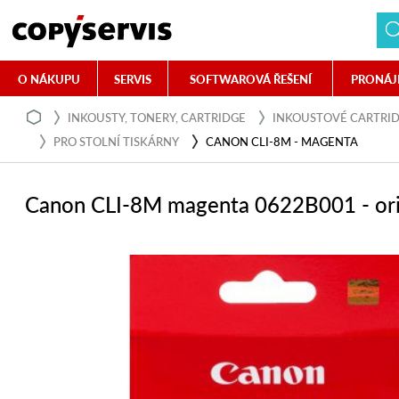
O NÁKUPU
SERVIS
SOFTWAROVÁ ŘEŠENÍ
PRONÁJ
INKOUSTY, TONERY, CARTRIDGE
INKOUSTOVÉ CARTRI
PRO STOLNÍ TISKÁRNY
CANON CLI-8M - MAGENTA
Canon CLI-8M magenta 0622B001 - ori