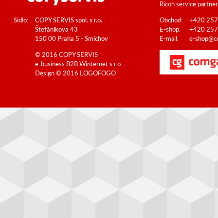
Ricoh service partner
Sídlo:
COPY SERVIS spol. s r.o.
Obchod:
+420 257
Štefánikova 43
E-shop:
+420 257
150 00 Praha 5 - Smíchov
E-mail:
e-shop@co
© 2016 COPY SERVIS
e-business B2B
Winternet s.r.o.
Design © 2016
LOGOFOGO