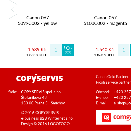
Canon 067
Canon 067
5099C002 - yellow
5100C002 - magenta
1.539 Kč
1.540 Kč
1.863 s DPH
1.863 s DPH
Canon Gold Partner
Ricoh service partner
Sídlo:
COPY SERVIS spol. s r.o.
Obchod:
+420 257
Štefánikova 43
E-shop:
+420 257
150 00 Praha 5 - Smíchov
E-mail:
e-shop@co
© 2016 COPY SERVIS
e-business B2B
Winternet s.r.o.
Design © 2016
LOGOFOGO