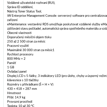
Vzdálené uživatelské rozhraní (RUI),
Správa ID oddělení,
Nástroj Toner Status Tool,
iW Enterprise Management Console: serverový software pro centralizova
zařízení
eMaintenance: vestavěný RDS umožňuje poskytovat vzdálené služby eMai
zjišťování stavu počitadel, automatická správa spotřebního materiálu a vzd
Obecné vlastnosti
Doporučený měsíční objem tisku
250 až 2 500 stran za měsíc
Pracovní využití
Maximálně 30 000 stran za měsíc1
Rychlost procesoru
800 MHz × 2
Paměť
1 GB
Ovládací panel
Displej LCD s 5 řádky, 3 indikátory LED (pro úlohy, chyby a úsporný režim), 
klávesnice s 10 tlačítky
Rozměry s přihrádkami (Š × H × V)
430 × 418 × 287 mm
Hmotnost
Přibl. 14,9 kg
Provozní prostředí
Teplota: 10 až 30 °C