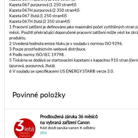
Kazeta 067 purpurová (1 250 stran4)5
Kazeta 067H purpurová (2 350 stran4)5
Kazeta 067 žlutá (1 250 stran4)5
Kazeta 067H žlutá (2 350 stran4)5
1 Pracovní zatížení je definováno jako maximální počet vytištěných stran z
měsíc. Použití překračující doporučené pracovní zatížení může vést ke zkrá
produktu.
2 Uvedená hodnota emise hluku je v souladu s normou ISO 9296.
3 Pouze prostřednictvím webové distribuce.
4 Podle normy ISO/IEC 19798.
5 Tiskárna se dodává se startovacími kazetami s kapacitou 910 stran (čern
(azurová, purpurová, žlutá).
6 V souladu se specifikacemi US ENERGY STAR® verze 3.0.
Povinné položky
Prodloužená záruka 36 měsíců
na vybraná zařízení Canon
Kód zboží:zaruka-canon K odběru:
zítra