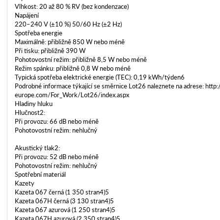
Vlhkost: 20 až 80 % RV (bez kondenzace)
Napájení
220–240 V (±10 %) 50/60 Hz (±2 Hz)
Spotřeba energie
Maximálně: přibližně 850 W nebo méně
Při tisku: přibližně 390 W
Pohotovostní režim: přibližně 8,5 W nebo méně
Režim spánku: přibližně 0,8 W nebo méně
Typická spotřeba elektrické energie (TEC): 0,19 kWh/týden6
Podrobné informace týkající se směrnice Lot26 naleznete na adrese: http
europe.com/For_Work/Lot26/index.aspx
Hladiny hluku
Hlučnost2:
Při provozu: 66 dB nebo méně
Pohotovostní režim: nehlučný
Akustický tlak2:
Při provozu: 52 dB nebo méně
Pohotovostní režim: nehlučný
Spotřební materiál
Kazety
Kazeta 067 černá (1 350 stran4)5
Kazeta 067H černá (3 130 stran4)5
Kazeta 067 azurová (1 250 stran4)5
Kazeta 067H azurová (2 350 stran4)5