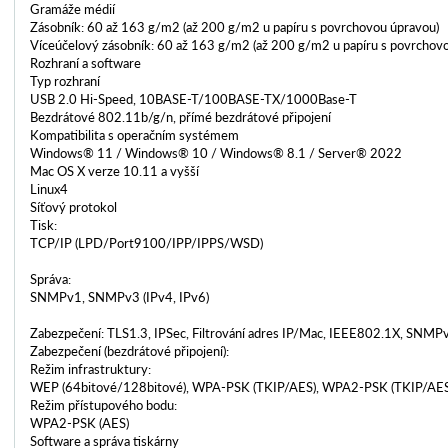
Gramáže médií
Zásobník: 60 až 163 g/m2 (až 200 g/m2 u papíru s povrchovou úpravou)
Víceúčelový zásobník: 60 až 163 g/m2 (až 200 g/m2 u papíru s povrchov
Rozhraní a software
Typ rozhraní
USB 2.0 Hi-Speed, 10BASE-T/100BASE-TX/1000Base-T
Bezdrátové 802.11b/g/n, přímé bezdrátové připojení
Kompatibilita s operačním systémem
Windows® 11 / Windows® 10 / Windows® 8.1 / Server® 2022
Mac OS X verze 10.11 a vyšší
Linux4
Síťový protokol
Tisk:
TCP/IP (LPD/Port9100/IPP/IPPS/WSD)
Správa:
SNMPv1, SNMPv3 (IPv4, IPv6)
Zabezpečení: TLS1.3, IPSec, Filtrování adres IP/Mac, IEEE802.1X, SNMP
Zabezpečení (bezdrátové připojení):
Režim infrastruktury:
WEP (64bitové/128bitové), WPA-PSK (TKIP/AES), WPA2-PSK (TKIP/AES
Režim přístupového bodu:
WPA2-PSK (AES)
Software a správa tiskárny