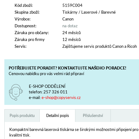
Kód zboží:
5159C004
Skupina zboží:
Tiskárny
/
Laserové
/
Barevné
Výrobce:
Canon
Dostupnost:
na dotaz
Záruka pro občany:
24 měsíců
Záruka pro firmy
12 měsíců
Servis:
Zajišťujeme servis produktů Canon a Ricoh
POTŘEBUJETE PORADIT? KONTAKTUJTE NAŠEHO PORADCE!
Cenovou nabídku pro vás velmi rád připraví
E-SHOP ODDĚLENÍ
telefon:
257 326 011
e-mail:
e-shop@copyservis.cz
Popis produktu
Detailní popis
Příslušenství
Kompaktní barevná laserová tiskárna se širokými možnostmi připojení pro 
kvalitní tisk.