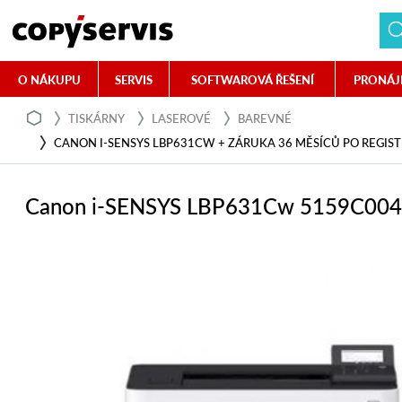
O NÁKUPU
SERVIS
SOFTWAROVÁ ŘEŠENÍ
PRONÁJ
TISKÁRNY
LASEROVÉ
BAREVNÉ
CANON I-SENSYS LBP631CW + ZÁRUKA 36 MĚSÍCŮ PO REGIST
Canon i-SENSYS LBP631Cw 5159C004