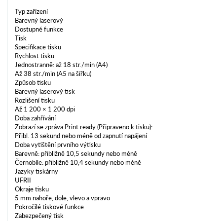
Typ zařízení
Barevný laserový
Dostupné funkce
Tisk
Specifikace tisku
Rychlost tisku
Jednostranně: až 18 str./min (A4)
Až 38 str./min (A5 na šířku)
Způsob tisku
Barevný laserový tisk
Rozlišení tisku
Až 1 200 × 1 200 dpi
Doba zahřívání
Zobrazí se zpráva Print ready (Připraveno k tisku):
Přibl. 13 sekund nebo méně od zapnutí napájení
Doba vytištění prvního výtisku
Barevně: přibližně 10,5 sekundy nebo méně
Černobíle: přibližně 10,4 sekundy nebo méně
Jazyky tiskárny
UFRII
Okraje tisku
5 mm nahoře, dole, vlevo a vpravo
Pokročilé tiskové funkce
Zabezpečený tisk