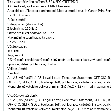
Tisk z paměťového zařízení USB (JPEG/TIFF/PDF)
iOS: AirPrint, aplikace Canon PRINT Business
Android: certifikace pro technologii Mopria, modul plug-in Canon Print Ser
PRINT Business
Práce s médii
Vstup papíru (standardně)
Zásobník na 250 listů
Otvor pro ruční podávání na 1 list
Maximální vstupní kapacita papíru
Až 251 listů
Výstup papíru
100 listů
Typy médií
Běžný papír, recyklovaný papír, silný papír, tenký papír, barevný papír, pap
úpravou, štítek, pohlednice, obálka
Velikosti médií
Zásobník:
A4, A5, A5 (na šířku), B5, Legal, Letter, Executive, Statement, OFFICIO, 
OFFICIO, GLTR, GLGL, Foolscap, 16K, pohlednice, kartotéční lístek, obál
Monarch), uživatelské velikosti: minimálně 76,2 × 127 mm až maximálně
Víceúčelový zásobník:
A4, A5, A5 (na šířku), B5, Legal, Letter, Executive, Statement, OFFICIO, 
OFFICIO, GLTR, GLGL, Foolscap, 16K, pohlednice, kartotéční lístek, obál
Monarch), uživatelské velikosti: minimálně 76,2 × 127 mm až maximálně