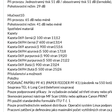
Při provozu: Jednostranný tisk 51 dB / oboustranný tisk 51 dB (černobíle)
Pohotovostní režim: 29 dB
Hlučnost10:
Při provozu: 65 dB nebo méně
Pohotovostní režim: 41 dB nebo méně
Spotřební materiál
Kazety
Kazeta 069 černá (2 100 stran 11)12
Kazeta 069H černá (7 600 stran13)14
Kazeta 069 azurová (1 900 stran15)16
Kazeta 069H azurová (5 500 stran 17)18
Kazeta 069 purpurová (1 900 stran 19)20
Kazeta 069H purpurová (5 500 stran 21)22
Kazeta 069 žlutá (1 900 stran 23)24
Kazeta 069H žlutá (5 500 stran 25)26
Příslušenství a možnosti
Položky
PODAVAČ PAPÍRU PF-K1 (PAPER FEEDER PF-K1) (zásobník na 550 listů
Souprava TEL 6 Long Cord (telefonní souprava)
Pouze podporované příkazy. Je vyžadován ovladač od třetí strany nebo přím
Skenování pomocí nástroje MF Scan Utility nebo aplikace Canon PRINT
Při použití standardního formuláře ITU-T č. 1
Pouze prostřednictvím webové distribuce. Operační systém Linux podporu
Pracovní zatížení je definováno jako maximální počet vytištěných stran za 