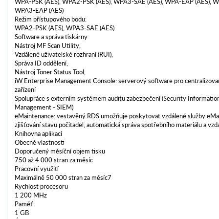
WPA-PSK (AES), WPA2-PSK (AES), WPA3-SAE (AES), WPA-EAP (AES), W
WPA3-EAP (AES)
Režim přístupového bodu:
WPA2-PSK (AES), WPA3-SAE (AES)
Software a správa tiskárny
Nástroj MF Scan Utility,
Vzdálené uživatelské rozhraní (RUI),
Správa ID oddělení,
Nástroj Toner Status Tool,
iW Enterprise Management Console: serverový software pro centralizova
zařízení
Spolupráce s externím systémem auditu zabezpečení (Security Informatio
Management - SIEM)
eMaintenance: vestavěný RDS umožňuje poskytovat vzdálené služby eMai
zjišťování stavu počitadel, automatická správa spotřebního materiálu a vzd
Knihovna aplikací
Obecné vlastnosti
Doporučený měsíční objem tisku
750 až 4 000 stran za měsíc
Pracovní využití
Maximálně 50 000 stran za měsíc7
Rychlost procesoru
1 200 MHz
Paměť
1 GB