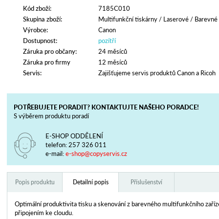
Kód zboží:
7185C010
Skupina zboží:
Multifunkční tiskárny
/
Laserové
/
Barevné
Výrobce:
Canon
Dostupnost:
pozítří
Záruka pro občany:
24 měsíců
Záruka pro firmy
12 měsíců
Servis:
Zajišťujeme servis produktů Canon a Ricoh
POTŘEBUJETE PORADIT? KONTAKTUJTE NAŠEHO PORADCE!
S výběrem produktu poradí
E-SHOP ODDĚLENÍ
telefon:
257 326 011
e-mail:
e-shop@copyservis.cz
Popis produktu
Detailní popis
Příslušenství
Optimální produktivita tisku a skenování z barevného multifunkčního zaří
připojením ke cloudu.