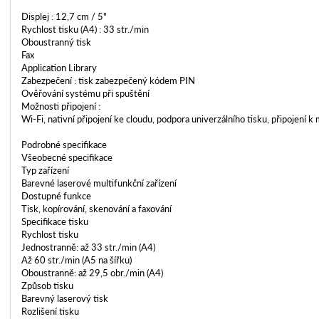
Displej : 12,7 cm / 5"
Rychlost tisku (A4) : 33 str./min
Oboustranný tisk
Fax
Application Library
Zabezpečení : tisk zabezpečený kódem PIN
Ověřování systému při spuštění
Možnosti připojení :
Wi-Fi, nativní připojení ke cloudu, podpora univerzálního tisku, připojení k
Podrobné specifikace
Všeobecné specifikace
Typ zařízení
Barevné laserové multifunkční zařízení
Dostupné funkce
Tisk, kopírování, skenování a faxování
Specifikace tisku
Rychlost tisku
Jednostranně: až 33 str./min (A4)
Až 60 str./min (A5 na šířku)
Oboustranně: až 29,5 obr./min (A4)
Způsob tisku
Barevný laserový tisk
Rozlišení tisku