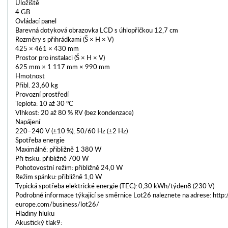
Úložiště
4 GB
Ovládací panel
Barevná dotyková obrazovka LCD s úhlopříčkou 12,7 cm
Rozměry s přihrádkami (Š × H × V)
425 × 461 × 430 mm
Prostor pro instalaci (Š × H × V)
625 mm × 1 117 mm × 990 mm
Hmotnost
Přibl. 23,60 kg
Provozní prostředí
Teplota: 10 až 30 °C
Vlhkost: 20 až 80 % RV (bez kondenzace)
Napájení
220–240 V (±10 %), 50/60 Hz (±2 Hz)
Spotřeba energie
Maximálně: přibližně 1 380 W
Při tisku: přibližně 700 W
Pohotovostní režim: přibližně 24,0 W
Režim spánku: přibližně 1,0 W
Typická spotřeba elektrické energie (TEC): 0,30 kWh/týden8 (230 V)
Podrobné informace týkající se směrnice Lot26 naleznete na adrese: http
europe.com/business/lot26/
Hladiny hluku
Akustický tlak9: