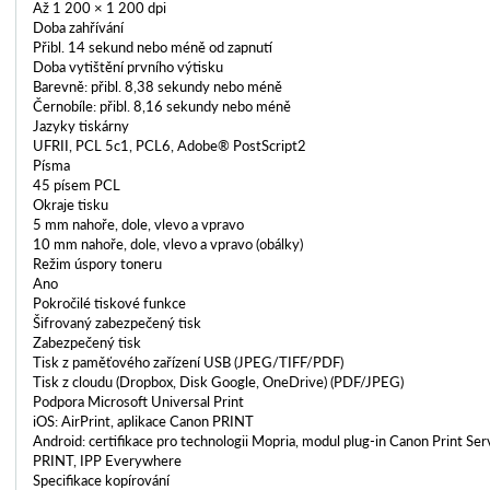
Až 1 200 × 1 200 dpi
Doba zahřívání
Přibl. 14 sekund nebo méně od zapnutí
Doba vytištění prvního výtisku
Barevně: přibl. 8,38 sekundy nebo méně
Černobíle: přibl. 8,16 sekundy nebo méně
Jazyky tiskárny
UFRII, PCL 5c1, PCL6, Adobe® PostScript2
Písma
45 písem PCL
Okraje tisku
5 mm nahoře, dole, vlevo a vpravo
10 mm nahoře, dole, vlevo a vpravo (obálky)
Režim úspory toneru
Ano
Pokročilé tiskové funkce
Šifrovaný zabezpečený tisk
Zabezpečený tisk
Tisk z paměťového zařízení USB (JPEG/TIFF/PDF)
Tisk z cloudu (Dropbox, Disk Google, OneDrive) (PDF/JPEG)
Podpora Microsoft Universal Print
iOS: AirPrint, aplikace Canon PRINT
Android: certifikace pro technologii Mopria, modul plug-in Canon Print Ser
PRINT, IPP Everywhere
Specifikace kopírování