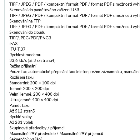
TIFF / JPEG / PDF / kompaktní formát PDF / formát PDF s možností vyh
Skenování do paměťového zařízení USB
TIFF / JPEG / PDF / kompaktní formát PDF / formát PDF s možností vyh
Skenování na FTP
TIFF / JPEG / PDF / kompaktní formát PDF / formát PDF s možností vyh
Skenování do cloudu
TIFF/JPEG/PDF/PNG3
iFAX
ITU-T.37
Rychlost modemu
33,6 kb/s (až 3 s/stranu4)
Režim přijímání
Pouze fax, automatické přepínání fax/telefon, režim záznamníku, manuální
Rozlišení faxu
Standardní: 200 × 100 dpi
Jemné: 200 × 200 dpi
Velmi jemné: 200 × 400 dpi
Ultra jemné: 400 × 400 dpi
Paměť faxu
Až 512 stran5
Rychlé volby
Až 281 voleb
Skupinové předvolby / příjemci
Maximálně 299 předvoleb / Maximálně 299 příjemců
Sekvenční vysílání