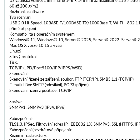
Uživatelská velikost: minimálně 148 × 148 mm až maximálně 216 × 356
60 až 200 g/m2
Rozhraní a software
Typ rozhraní
USB 2.0 Hi-Speed, 10BASE-T/100BASE-TX/1000Base-T, Wi-Fi – 802.11
přímé připojení
Kompatibilita s operačním systémem
Windows® 11, Windows® 10, Server® 2025, Server® 2022, Server® 
Mac OS X verze 10.15 a vyšší
Linux6
Síťový protokol
Tisk:
TCP/IP (LPD/Port9100/IPP/IPPS/WSD)
Skenování:
Skenování řízené ze zařízení: soubor: FTP (TCP/IP), SMB3.1.1 (TCP/IP)
E-mail/I-Fax: SMTP (odesílání), POP3 (příjem)
Skenování řízení z počítače: TCP/IP
Správa:
SNMPv1, SNMPv3 (IPv4, IPv6)
Zabezpečení:
TLS1.3, IPSec, Filtrování adres IP, IEEE802.1X, SNMPv3, SSL (HTTPS, IP
Zabezpečení (bezdrátové připojení):
Režim infrastruktury: