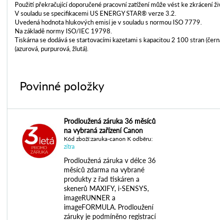
Použití překračující doporučené pracovní zatížení může vést ke zkrácení ž
V souladu se specifikacemi US ENERGY STAR® verze 3.2.
Uvedená hodnota hlukových emisí je v souladu s normou ISO 7779.
Na základě normy ISO/IEC 19798.
Tiskárna se dodává se startovacími kazetami s kapacitou 2 100 stran (čern
(azurová, purpurová, žlutá).
Povinné položky
Prodloužená záruka 36 měsíců
na vybraná zařízení Canon
Kód zboží:zaruka-canon K odběru:
zítra
Prodloužená záruka v délce 36
měsíců zdarma na vybrané
produkty z řad tiskáren a
skenerů MAXIFY, i-SENSYS,
imageRUNNER a
imageFORMULA. Prodloužení
záruky je podmíněno registrací