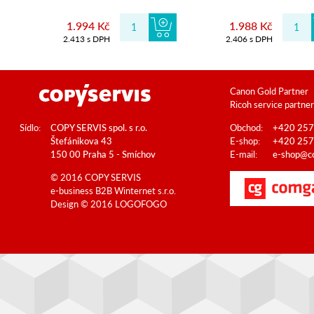
1.994 Kč
1.988 Kč
2.413 s DPH
2.406 s DPH
Canon Gold Partner
Ricoh service partner
Sídlo:
COPY SERVIS spol. s r.o.
Obchod:
+420 257
Štefánikova 43
E-shop:
+420 257
150 00 Praha 5 - Smíchov
E-mail:
e-shop@co
© 2016 COPY SERVIS
e-business B2B
Winternet s.r.o.
Design © 2016
LOGOFOGO