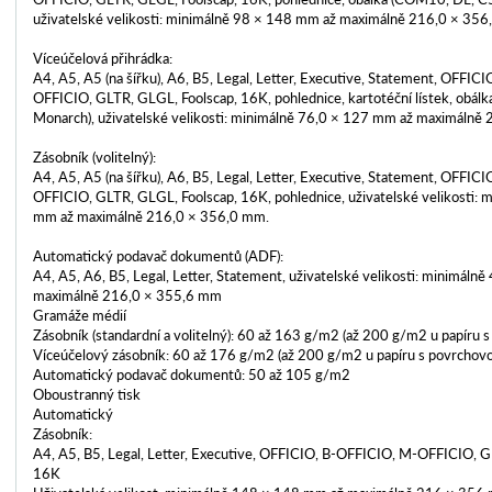
uživatelské velikosti: minimálně 98 × 148 mm až maximálně 216,0 × 356
Víceúčelová přihrádka:
A4, A5, A5 (na šířku), A6, B5, Legal, Letter, Executive, Statement, OFFIC
OFFICIO, GLTR, GLGL, Foolscap, 16K, pohlednice, kartotéční lístek, obál
Monarch), uživatelské velikosti: minimálně 76,0 × 127 mm až maximálně
Zásobník (volitelný):
A4, A5, A5 (na šířku), A6, B5, Legal, Letter, Executive, Statement, OFFIC
OFFICIO, GLTR, GLGL, Foolscap, 16K, pohlednice, uživatelské velikosti:
mm až maximálně 216,0 × 356,0 mm.
Automatický podavač dokumentů (ADF):
A4, A5, A6, B5, Legal, Letter, Statement, uživatelské velikosti: minimáln
maximálně 216,0 × 355,6 mm
Gramáže médií
Zásobník (standardní a volitelný): 60 až 163 g/m2 (až 200 g/m2 u papíru 
Víceúčelový zásobník: 60 až 176 g/m2 (až 200 g/m2 u papíru s povrchov
Automatický podavač dokumentů: 50 až 105 g/m2
Oboustranný tisk
Automatický
Zásobník:
A4, A5, B5, Legal, Letter, Executive, OFFICIO, B-OFFICIO, M-OFFICIO, G
16K