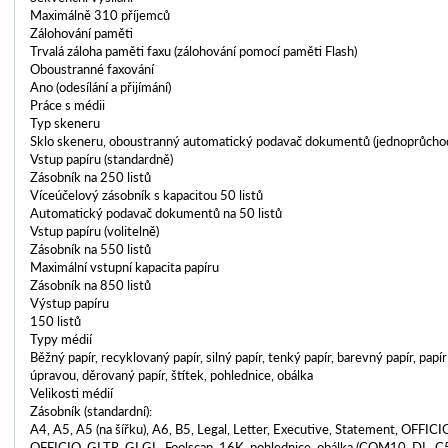
Maximálně 310 příjemců
Zálohování paměti
Trvalá záloha paměti faxu (zálohování pomocí paměti Flash)
Oboustranné faxování
Ano (odesílání a přijímání)
Práce s médii
Typ skeneru
Sklo skeneru, oboustranný automatický podavač dokumentů (jednoprůcho
Vstup papíru (standardně)
Zásobník na 250 listů
Víceúčelový zásobník s kapacitou 50 listů
Automatický podavač dokumentů na 50 listů
Vstup papíru (volitelně)
Zásobník na 550 listů
Maximální vstupní kapacita papíru
Zásobník na 850 listů
Výstup papíru
150 listů
Typy médií
Běžný papír, recyklovaný papír, silný papír, tenký papír, barevný papír, pap
úpravou, děrovaný papír, štítek, pohlednice, obálka
Velikosti médií
Zásobník (standardní):
A4, A5, A5 (na šířku), A6, B5, Legal, Letter, Executive, Statement, OFFIC
OFFICIO, GLTR, GLGL, Foolscap, 16K, pohlednice, obálka (COM10, DL, C5