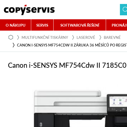
O NÁKUPU
SERVIS
SOFTWAROVÁ ŘEŠENÍ
PRONÁJ
MULTIFUNKČNÍ TISKÁRNY
LASEROVÉ
BAREVNÉ
CANON I-SENSYS MF754CDW II ZÁRUKA 36 MĚSÍCŮ PO REGIS
Canon i-SENSYS MF754Cdw II 7185C