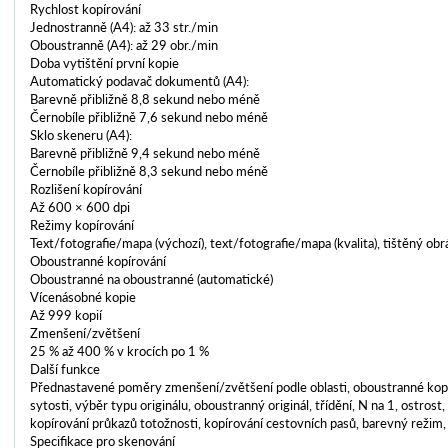
Rychlost kopírování
Jednostranně (A4): až 33 str./min
Oboustranně (A4): až 29 obr./min
Doba vytištění první kopie
Automatický podavač dokumentů (A4):
Barevně přibližně 8,8 sekund nebo méně
Černobíle přibližně 7,6 sekund nebo méně
Sklo skeneru (A4):
Barevně přibližně 9,4 sekund nebo méně
Černobíle přibližně 8,3 sekund nebo méně
Rozlišení kopírování
Až 600 × 600 dpi
Režimy kopírování
Text/fotografie/mapa (výchozí), text/fotografie/mapa (kvalita), tištěný obr
Oboustranné kopírování
Oboustranné na oboustranné (automatické)
Vícenásobné kopie
Až 999 kopií
Zmenšení/zvětšení
25 % až 400 % v krocích po 1 %
Další funkce
Přednastavené poměry zmenšení/zvětšení podle oblasti, oboustranné kopí
sytosti, výběr typu originálu, oboustranný originál, třídění, N na 1, ostros
kopírování průkazů totožnosti, kopírování cestovních pasů, barevný režim,
Specifikace pro skenování