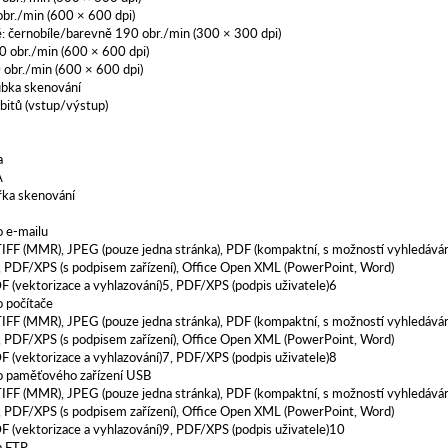
br./min (600 × 600 dpi)
 černobíle/barevně 190 obr./min (300 × 300 dpi)
0 obr./min (600 × 600 dpi)
obr./min (600 × 600 dpi)
ubka skenování
 bitů (vstup/výstup)
a
A
řka skenování
o e-mailu
TIFF (MMR), JPEG (pouze jedna stránka), PDF (kompaktní, s možností vyhledáván
, PDF/XPS (s podpisem zařízení), Office Open XML (PowerPoint, Word)
DF (vektorizace a vyhlazování)5, PDF/XPS (podpis uživatele)6
 počítače
TIFF (MMR), JPEG (pouze jedna stránka), PDF (kompaktní, s možností vyhledáván
, PDF/XPS (s podpisem zařízení), Office Open XML (PowerPoint, Word)
DF (vektorizace a vyhlazování)7, PDF/XPS (podpis uživatele)8
o paměťového zařízení USB
TIFF (MMR), JPEG (pouze jedna stránka), PDF (kompaktní, s možností vyhledáván
, PDF/XPS (s podpisem zařízení), Office Open XML (PowerPoint, Word)
DF (vektorizace a vyhlazování)9, PDF/XPS (podpis uživatele)10
a FTP