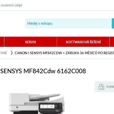
 osobních údajů
SERVIS
SOFTWAROVÁ ŘEŠENÍ
EVNÉ
CANON I-SENSYS MF842CDW + ZÁRUKA 36 MĚSÍCŮ PO REGIS
i-SENSYS MF842Cdw 6162C008
Vytis