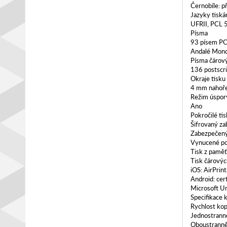
Černobíle: p
Jazyky tiská
UFRII, PCL 
Písma
93 písem PC
Andalé Mono 
Písma čárov
136 postscr
Okraje tisku
4 mm nahoře,
Režim úspor
Ano
Pokročilé ti
Šifrovaný za
Zabezpečený
Vynucené poz
Tisk z pamě
Tisk čárový
iOS: AirPrin
Android: cer
Microsoft Un
Specifikace 
Rychlost kop
Jednostranně
Oboustranně 