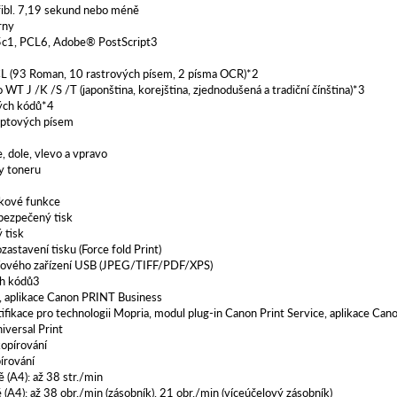
řibl. 7,19 sekund nebo méně
rny
5c1, PCL6, Adobe® PostScript3
L (93 Roman, 10 rastrových písem, 2 písma OCR)*2
WT J /K /S /T (japonština, korejština, zjednodušená a tradiční čínština)*3
ých kódů*4
iptových písem
 dole, vlevo a vpravo
y toneru
skové funkce
bezpečený tisk
 tisk
astavení tisku (Force fold Print)
ťového zařízení USB (JPEG/TIFF/PDF/XPS)
ch kódů3
t, aplikace Canon PRINT Business
tifikace pro technologii Mopria, modul plug-in Canon Print Service, aplikace Ca
iversal Print
kopírování
írování
 (A4): až 38 str./min
(A4): až 38 obr./min (zásobník), 21 obr./min (víceúčelový zásobník)