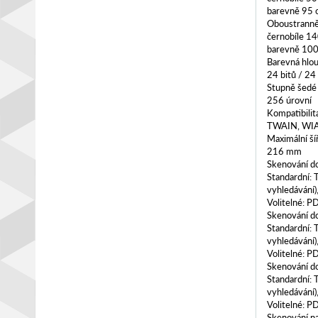
barevně 95 o
Oboustranně:
černobíle 14
barevně 100 
Barevná hlo
24 bitů / 24
Stupně šedé
256 úrovní
Kompatibilit
TWAIN, WI
Maximální ší
216 mm
Skenování d
Standardní: 
vyhledávání)
Volitelné: P
Skenování do
Standardní: 
vyhledávání)
Volitelné: P
Skenování d
Standardní: 
vyhledávání)
Volitelné: P
Skenování n