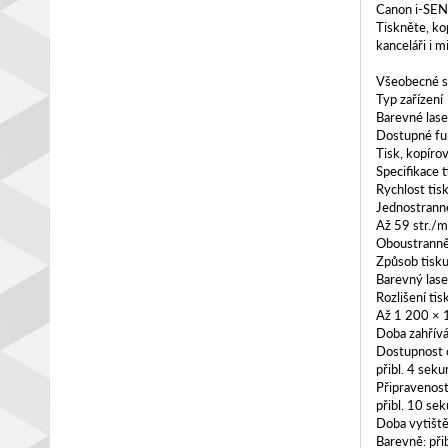
Canon i-S
Tiskněte, ko
kanceláři i m
Všeobecné s
Typ zařízení
Barevné lase
Dostupné fu
Tisk, kopíro
Specifikace t
Rychlost tis
Jednostranně
Až 59 str./mi
Oboustranně:
Způsob tisk
Barevný lase
Rozlišení tis
Až 1 200 × 
Doba zahřívá
Dostupnost o
přibl. 4 sek
Připravenost
přibl. 10 se
Doba vytiště
Barevně: při