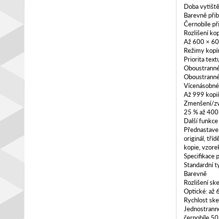
Doba vytiště
Barevně při
Černobíle př
Rozlišení ko
Až 600 × 60
Režimy kopí
Priorita textu
Oboustranné
Oboustranné
Vícenásobné
Až 999 kopi
Zmenšení/zv
25 % až 400 
Další funkce
Přednastaven
originál, tř
kopie, vzore
Specifikace 
Standardní t
Barevně
Rozlišení sk
Optické: až 
Rychlost sk
Jednostranně
černobíle 50