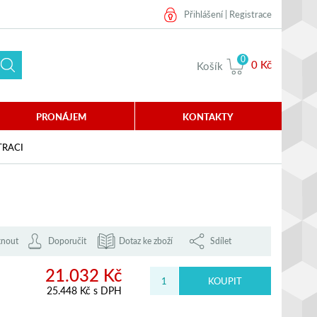
Přihlášení
|
Registrace
0
0 Kč
Košík
PRONÁJEM
KONTAKTY
TRACI
knout
Doporučit
Dotaz ke zboží
Sdílet
21.032 Kč
25.448 Kč s DPH