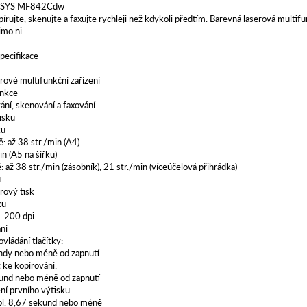
ENSYS MF842Cdw
pírujte, skenujte a faxujte rychleji než kdykoli předtím. Barevná laserová multi
imo ni.
pecifikace
rové multifunkční zařízení
nkce
vání, skenování a faxování
isku
ku
: až 38 str./min (A4)
n (A5 na šířku)
 až 38 str./min (zásobník), 21 str./min (víceúčelová přihrádka)
u
rový tisk
ku
1 200 dpi
ní
vládání tlačítky:
undy nebo méně od zapnutí
 ke kopírování:
kund nebo méně od zapnutí
ní prvního výtisku
bl. 8,67 sekund nebo méně