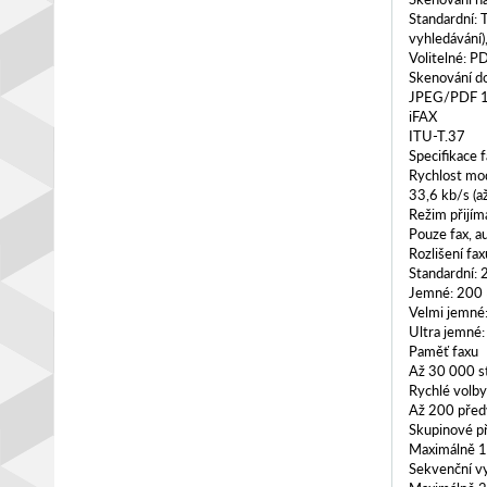
Standardní: 
vyhledávání)
Volitelné: P
Skenování d
JPEG/PDF 
iFAX
ITU-T.37
Specifikace 
Rychlost m
33,6 kb/s (a
Režim přijím
Pouze fax, a
Rozlišení fax
Standardní: 
Jemné: 200 
Velmi jemné
Ultra jemné:
Paměť faxu
Až 30 000 s
Rychlé volb
Až 200 před
Skupinové př
Maximálně 1
Sekvenční vy