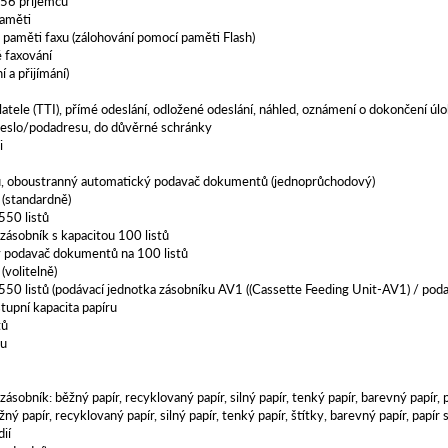
56 příjemců
paměti
a paměti faxu (zálohování pomocí paměti Flash)
 faxování
í a přijímání)
atele (TTI), přímé odeslání, odložené odeslání, náhled, oznámení o dokončení úloh
heslo/podadresu, do důvěrné schránky
i
u, oboustranný automatický podavač dokumentů (jednoprůchodový)
 (standardně)
550 listů
zásobník s kapacitou 100 listů
 podavač dokumentů na 100 listů
(volitelně)
550 listů (podávací jednotka zásobníku AV1 ((Cassette Feeding Unit-AV1) / pod
tupní kapacita papíru
tů
ru
zásobník: běžný papír, recyklovaný papír, silný papír, tenký papír, barevný papír
ný papír, recyklovaný papír, silný papír, tenký papír, štítky, barevný papír, pap
ií