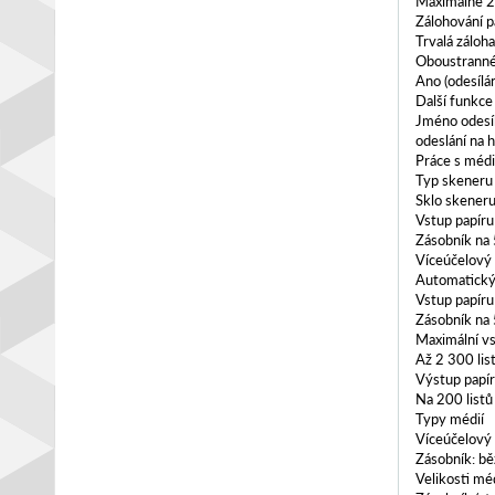
Maximálně 2
Zálohování 
Trvalá záloh
Oboustranné
Ano (odesílán
Další funkce
Jméno odesíl
odeslání na 
Práce s médi
Typ skeneru
Sklo skener
Vstup papíru
Zásobník na 
Víceúčelový 
Automatický
Vstup papíru 
Zásobník na 
Maximální vs
Až 2 300 lis
Výstup papí
Na 200 listů
Typy médií
Víceúčelový 
Zásobník: běž
Velikosti méd