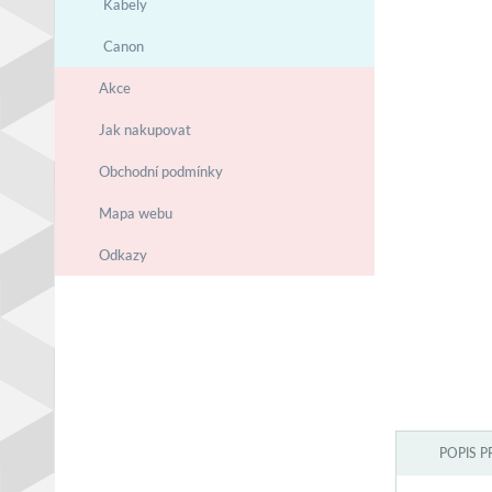
Kabely
Canon
Akce
Jak nakupovat
Obchodní podmínky
Mapa webu
Odkazy
POPIS 