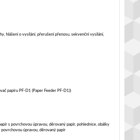
y, hlášení o vysílání, přerušení přenosu, sekvenční vysílání,
avač papíru PF-D1 (Paper Feeder PF-D1))
, papír s povrchovou úpravou, děrovaný papír, pohlednice, obálky
ír s povrchovou úpravou, děrovaný papír