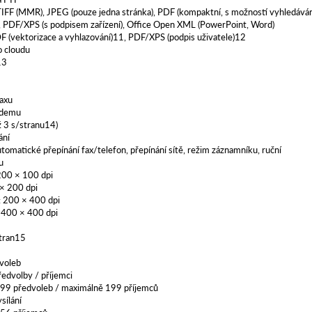
TIFF (MMR), JPEG (pouze jedna stránka), PDF (kompaktní, s možností vyhledáván
, PDF/XPS (s podpisem zařízení), Office Open XML (PowerPoint, Word)
DF (vektorizace a vyhlazování)11, PDF/XPS (podpis uživatele)12
o cloudu
13
faxu
odemu
ž 3 s/stranu14)
ání
utomatické přepínání fax/telefon, přepínání sítě, režim záznamníku, ruční
u
200 × 100 dpi
× 200 dpi
: 200 × 400 dpi
 400 × 400 dpi
tran15
y
voleb
edvolby / příjemci
99 předvoleb / maximálně 199 příjemců
sílání