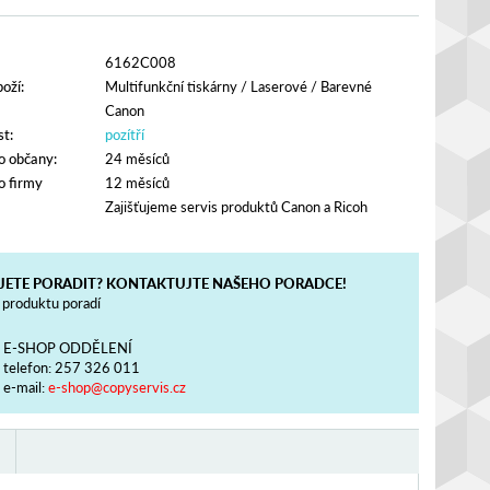
6162C008
oží:
Multifunkční tiskárny
/
Laserové
/
Barevné
Canon
t:
pozítří
o občany:
24 měsíců
o firmy
12 měsíců
Zajišťujeme servis produktů Canon a Ricoh
JETE PORADIT? KONTAKTUJTE NAŠEHO PORADCE!
produktu poradí
E-SHOP ODDĚLENÍ
telefon:
257 326 011
e-mail:
e-shop@copyservis.cz