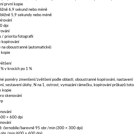
ní první kopie
bližně 6,9 sekund nebo méně
ibližně 5,9 sekundy nebo méně
pírování
0 dpi
rování
 / priorita fotografií
 kopírování
 na oboustranné (automatické)
 kopie
í
ětšení
% v krocích po 1 %
é poměry zmenšení/zvětšení podle oblasti, oboustranné kopírování, nastavení sy
ídění, sestavení úlohy, N na 1, ostrost, vymazání rámečku, kopírování průkazů to
k kopie
pro skenování
yp
enování
600 × 600 dpi
enování
: černobíle/barevně 95 obr./min (300 × 300 dpi)
 obr./min (600 × 600 dpi)