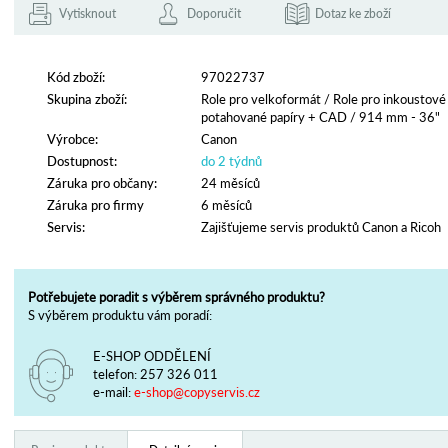
Vytisknout
Doporučit
Dotaz ke zboží
Kód zboží:
97022737
Skupina zboží:
Role pro velkoformát
/
Role pro inkoustové
potahované papíry + CAD
/
914 mm - 36"
Výrobce:
Canon
Dostupnost:
do 2 týdnů
Záruka pro občany:
24 měsíců
Záruka pro firmy
6 měsíců
Servis:
Zajišťujeme servis produktů Canon a Ricoh
Potřebujete poradit s výběrem správného produktu?
S výběrem produktu vám poradí:
E-SHOP ODDĚLENÍ
telefon:
257 326 011
e-mail:
e-shop@copyservis.cz