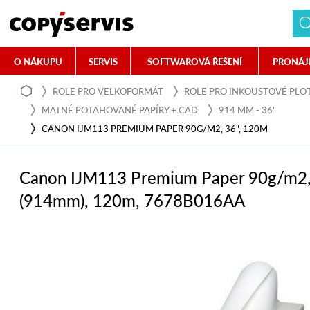
O NÁKUPU
SERVIS
SOFTWAROVÁ ŘEŠENÍ
PRONÁJ
ROLE PRO VELKOFORMÁT
ROLE PRO INKOUSTOVÉ PLO
MATNÉ POTAHOVANÉ PAPÍRY + CAD
914 MM - 36"
CANON IJM113 PREMIUM PAPER 90G/M2, 36", 120M
Canon IJM113 Premium Paper 90g/m2,
(914mm), 120m, 7678B016AA