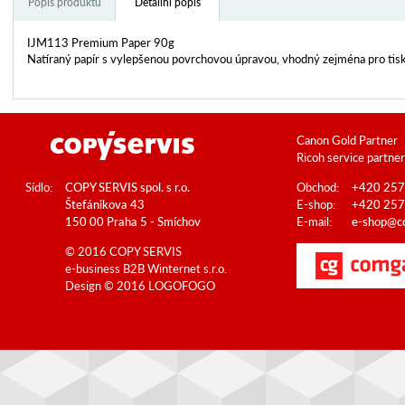
Popis produktu
Detailní popis
IJM113 Premium Paper 90g
Natíraný papír s vylepšenou povrchovou úpravou, vhodný zejména pro tisk
Canon Gold Partner
Ricoh service partner
Sídlo:
COPY SERVIS spol. s r.o.
Obchod:
+420 257
Štefánikova 43
E-shop:
+420 257
150 00 Praha 5 - Smíchov
E-mail:
e-shop@co
© 2016 COPY SERVIS
e-business B2B
Winternet s.r.o.
Design © 2016
LOGOFOGO