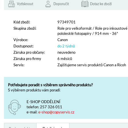
Vytisknout
Doporučit
Dotaz ke zboží
Kód zboží:
97349701
Skupina zboží:
Role pro velkoformát
/
Role pro inkoustové
pololesklé fotopapíry
/
914 mm - 36"
Výrobce:
Canon
Dostupnost:
do 2 týdnů
Záruka pro občany:
neuvedeno
Záruka pro firmy
6 měsíců
Servis:
Zajišťujeme servis produktů Canon a Ricoh
Potřebujete poradit s výběrem správného produktu?
S výběrem produktu vám poradí:
E-SHOP ODDĚLENÍ
telefon:
257 326 011
e-mail:
e-shop@copyservis.cz