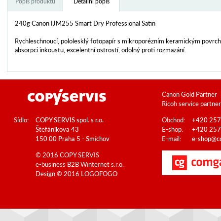
Popis produktu
Detailní popis
240g Canon IJM255 Smart Dry Professional Satin
Rychleschnoucí, pololesklý fotopapír s mikroporézním keramickým povrc
absorpci inkoustu, excelentní ostrostí, odolný proti rozmazání.
Canon Gold Partner
Ricoh service partner
Sídlo:
COPY SERVIS spol. s r.o.
Obchod:
+420 257
Štefánikova 43
E-shop:
+420 257
150 00 Praha 5 - Smíchov
E-mail:
e-shop@co
© 2016 COPY SERVIS
e-business B2B
Winternet s.r.o.
Design © 2016
LOGOFOGO