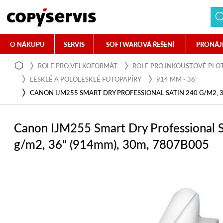
O NÁKUPU
SERVIS
SOFTWAROVÁ ŘEŠENÍ
PRONÁJ
ROLE PRO VELKOFORMÁT
ROLE PRO INKOUSTOVÉ PLO
LESKLÉ A POLOLESKLÉ FOTOPAPÍRY
914 MM - 36"
CANON IJM255 SMART DRY PROFESSIONAL SATIN 240 G/M2, 3
Canon IJM255 Smart Dry Professional 
g/m2, 36" (914mm), 30m, 7807B005