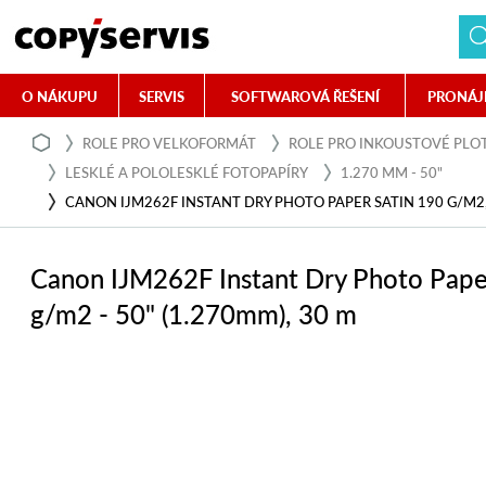
O NÁKUPU
SERVIS
SOFTWAROVÁ ŘEŠENÍ
PRONÁJ
ROLE PRO VELKOFORMÁT
ROLE PRO INKOUSTOVÉ PLO
LESKLÉ A POLOLESKLÉ FOTOPAPÍRY
1.270 MM - 50"
CANON IJM262F INSTANT DRY PHOTO PAPER SATIN 190 G/M2, 
Canon IJM262F Instant Dry Photo Pape
g/m2 - 50" (1.270mm), 30 m