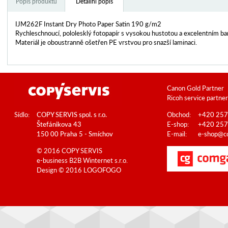
Popis produktu
Detailní popis
IJM262F Instant Dry Photo Paper Satin 190 g/m2
Rychleschnoucí, pololesklý fotopapír s vysokou hustotou a excelentním 
Materiál je oboustranně ošetřen PE vrstvou pro snazší laminaci.
Canon Gold Partner
Ricoh service partner
Sídlo:
COPY SERVIS spol. s r.o.
Obchod:
+420 257
Štefánikova 43
E-shop:
+420 257
150 00 Praha 5 - Smíchov
E-mail:
e-shop@co
© 2016 COPY SERVIS
e-business B2B
Winternet s.r.o.
Design © 2016
LOGOFOGO