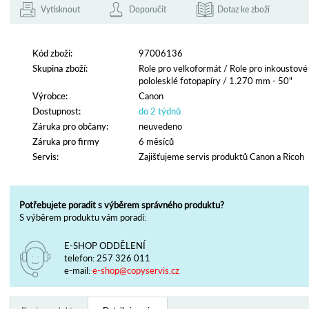
Vytisknout
Doporučit
Dotaz ke zboží
Kód zboží:
97006136
Skupina zboží:
Role pro velkoformát
/
Role pro inkoustové
pololesklé fotopapíry
/
1.270 mm - 50"
Výrobce:
Canon
Dostupnost:
do 2 týdnů
Záruka pro občany:
neuvedeno
Záruka pro firmy
6 měsíců
Servis:
Zajišťujeme servis produktů Canon a Ricoh
Potřebujete poradit s výběrem správného produktu?
S výběrem produktu vám poradí:
E-SHOP ODDĚLENÍ
telefon:
257 326 011
e-mail:
e-shop@copyservis.cz