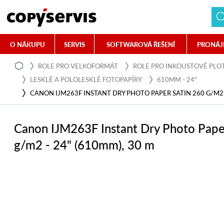
O NÁKUPU
SERVIS
SOFTWAROVÁ ŘEŠENÍ
PRONÁJ
ROLE PRO VELKOFORMÁT
ROLE PRO INKOUSTOVÉ PLO
LESKLÉ A POLOLESKLÉ FOTOPAPÍRY
610MM - 24"
CANON IJM263F INSTANT DRY PHOTO PAPER SATIN 260 G/M2, 
Canon IJM263F Instant Dry Photo Pape
g/m2 - 24" (610mm), 30 m