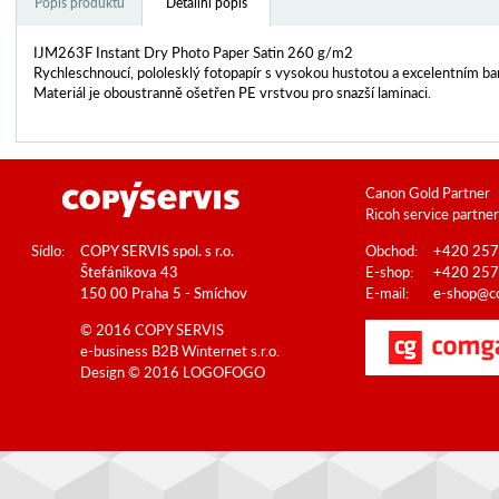
Popis produktu
Detailní popis
IJM263F Instant Dry Photo Paper Satin 260 g/m2
Rychleschnoucí, pololesklý fotopapír s vysokou hustotou a excelentním b
Materiál je oboustranně ošetřen PE vrstvou pro snazší laminaci.
Canon Gold Partner
Ricoh service partner
Sídlo:
COPY SERVIS spol. s r.o.
Obchod:
+420 257
Štefánikova 43
E-shop:
+420 257
150 00 Praha 5 - Smíchov
E-mail:
e-shop@co
© 2016 COPY SERVIS
e-business B2B
Winternet s.r.o.
Design © 2016
LOGOFOGO