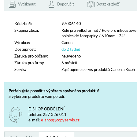
Vytisknout
Doporučit
Dotaz ke zboží
Kód zboží:
97006140
Skupina zboží:
Role pro velkoformát
/
Role pro inkoustové
pololesklé fotopapíry
/
610mm - 24"
Výrobce:
Canon
Dostupnost:
do 2 týdnů
Záruka pro občany:
neuvedeno
Záruka pro firmy
6 měsíců
Servis:
Zajišťujeme servis produktů Canon a Ricoh
Potřebujete poradit s výběrem správného produktu?
S výběrem produktu vám poradí:
E-SHOP ODDĚLENÍ
telefon:
257 326 011
e-mail:
e-shop@copyservis.cz