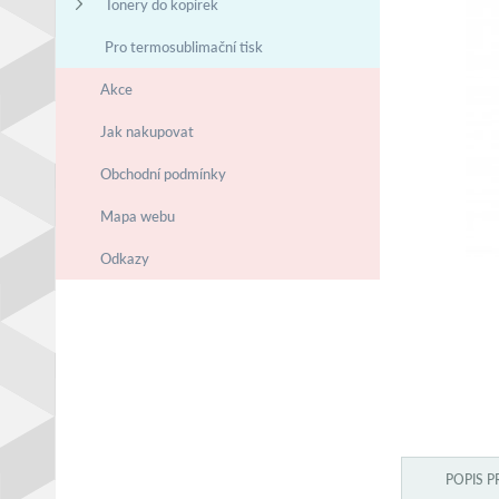
Tonery do kopírek
Pro termosublimační tisk
Akce
Jak nakupovat
Obchodní podmínky
Mapa webu
Odkazy
POPIS 