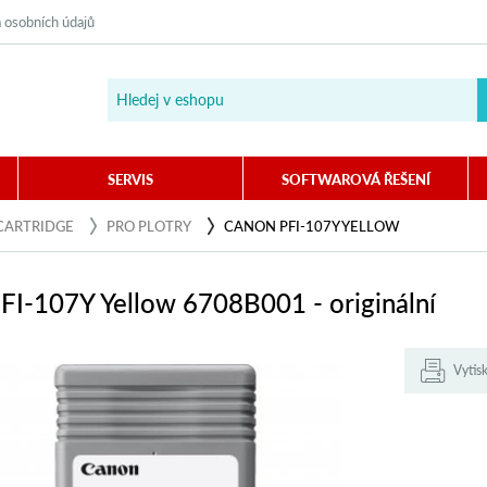
 osobních údajů
SERVIS
SOFTWAROVÁ ŘEŠENÍ
CARTRIDGE
PRO PLOTRY
CANON PFI-107Y YELLOW
FI-107Y Yellow 6708B001 - originální
Vytis