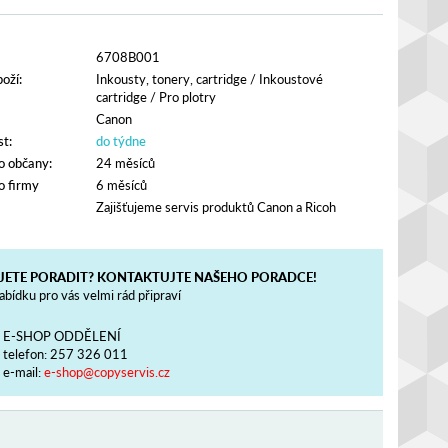
6708B001
oží:
Inkousty, tonery, cartridge
/
Inkoustové
cartridge
/
Pro plotry
Canon
t:
do týdne
o občany:
24 měsíců
o firmy
6 měsíců
Zajišťujeme servis produktů Canon a Ricoh
JETE PORADIT? KONTAKTUJTE NAŠEHO PORADCE!
bídku pro vás velmi rád připraví
E-SHOP ODDĚLENÍ
telefon:
257 326 011
e-mail:
e-shop@copyservis.cz