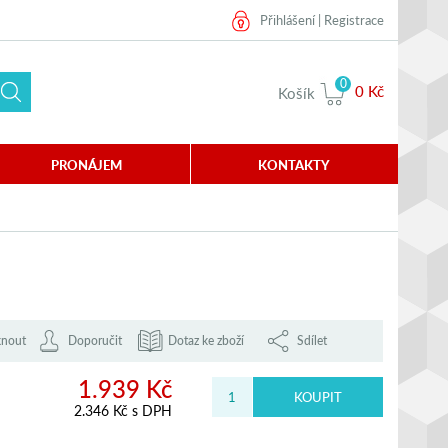
Přihlášení
|
Registrace
0
0 Kč
Košík
PRONÁJEM
KONTAKTY
knout
Doporučit
Dotaz ke zboží
Sdílet
1.939 Kč
2.346 Kč s DPH