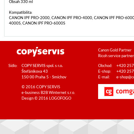
Obsah 330 ml
Kompatibilita:
CANON IPF PRO-2000, CANON IPF PRO-4000, CANON IPF PRO-6000
4000S, CANON IPF PRO-6000S
Canon Gold Partner
Ricoh service partner
Sídlo:
COPY SERVIS spol. s r.o.
Obchod:
+420 257
Štefánikova 43
E-shop:
+420 257
150 00 Praha 5 - Smíchov
E-mail:
e-shop@co
© 2016 COPY SERVIS
e-business B2B
Winternet s.r.o.
Design © 2016
LOGOFOGO