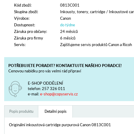
Kód zboží:
0813C001
Skupina zboží:
Inkousty, tonery, cartridge
/
Inkoustové car
Výrobce:
Canon
Dostupnost:
do týdne
Záruka pro občany:
24 měsíců
Záruka pro firmy
6 měsíců
Servis:
Zajišťujeme servis produktů Canon a Ricoh
POTŘEBUJETE PORADIT? KONTAKTUJTE NAŠEHO PORADCE!
Cenovou nabídku pro vás velmi rád připraví
E-SHOP ODDĚLENÍ
telefon:
257 326 011
e-mail:
e-shop@copyservis.cz
Popis produktu
Detailní popis
Originální inkoustová cartridge purpurová Canon 0813C001