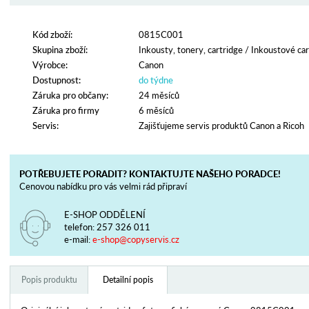
Kód zboží:
0815C001
Skupina zboží:
Inkousty, tonery, cartridge
/
Inkoustové car
Výrobce:
Canon
Dostupnost:
do týdne
Záruka pro občany:
24 měsíců
Záruka pro firmy
6 měsíců
Servis:
Zajišťujeme servis produktů Canon a Ricoh
POTŘEBUJETE PORADIT? KONTAKTUJTE NAŠEHO PORADCE!
Cenovou nabídku pro vás velmi rád připraví
E-SHOP ODDĚLENÍ
telefon:
257 326 011
e-mail:
e-shop@copyservis.cz
Popis produktu
Detailní popis