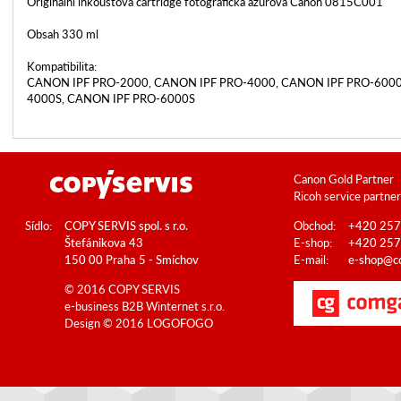
Originální inkoustová cartridge fotografická azurová Canon 0815C001
Obsah 330 ml
Kompatibilita:
CANON IPF PRO-2000, CANON IPF PRO-4000, CANON IPF PRO-6000
4000S, CANON IPF PRO-6000S
Canon Gold Partner
Ricoh service partner
Sídlo:
COPY SERVIS spol. s r.o.
Obchod:
+420 257
Štefánikova 43
E-shop:
+420 257
150 00 Praha 5 - Smíchov
E-mail:
e-shop@co
© 2016 COPY SERVIS
e-business B2B
Winternet s.r.o.
Design © 2016
LOGOFOGO