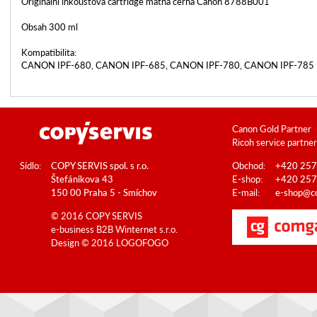
Originální inkoustová cartridge matná černá Canon 8788B001
Obsah 300 ml
Kompatibilita:
CANON IPF-680, CANON IPF-685, CANON IPF-780, CANON IPF-785
Canon Gold Partner
Ricoh service partner
Sídlo:
COPY SERVIS spol. s r.o.
Obchod:
+420 257
Štefánikova 43
E-shop:
+420 257
150 00 Praha 5 - Smíchov
E-mail:
e-shop@co
© 2016 COPY SERVIS
e-business B2B
Winternet s.r.o.
Design © 2016
LOGOFOGO