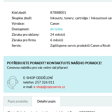
Kód zboží:
8788B001
Skupina zboží:
Inkousty, tonery, cartridge
/
Inkoustové car
Výrobce:
Canon
Dostupnost:
do týdne
Záruka pro občany:
24 měsíců
Záruka pro firmy
6 měsíců
Servis:
Zajišťujeme servis produktů Canon a Ricoh
POTŘEBUJETE PORADIT? KONTAKTUJTE NAŠEHO PORADCE!
Cenovou nabídku pro vás velmi rád připraví
E-SHOP ODDĚLENÍ
telefon:
257 326 011
e-mail:
e-shop@copyservis.cz
Popis produktu
Detailní popis