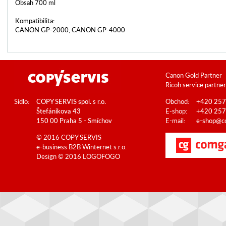
Obsah 700 ml
Kompatibilita:
CANON GP-2000, CANON GP-4000
Canon Gold Partner
Ricoh service partner
Sídlo:
COPY SERVIS spol. s r.o.
Obchod:
+420 257
Štefánikova 43
E-shop:
+420 257
150 00 Praha 5 - Smíchov
E-mail:
e-shop@co
© 2016 COPY SERVIS
e-business B2B
Winternet s.r.o.
Design © 2016
LOGOFOGO