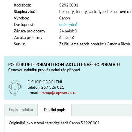
Kód zboží:
5292C001
Skupina zboží:
Inkousty, tonery, cartridge
/
Inkoustové car
Výrobce:
Canon
Dostupnost:
do 2 týdnů
Záruka pro občany:
24 měsíců
Záruka pro firmy
6 měsíců
Servis:
Zajišťujeme servis produktů Canon a Ricoh
POTŘEBUJETE PORADIT? KONTAKTUJTE NAŠEHO PORADCE!
Cenovou nabídku pro vás velmi rád připraví
E-SHOP ODDĚLENÍ
telefon:
257 326 011
e-mail:
e-shop@copyservis.cz
Popis produktu
Detailní popis
Originální inkoustová cartridge šedá Canon 5292C001