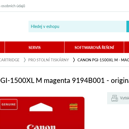
 osobních údajů
SERVIS
SOFTWAROVÁ ŘEŠENÍ
CARTRIDGE
PRO STOLNÍ TISKÁRNY
CANON PGI-1500XL M - MA
GI-1500XL M magenta 9194B001 - originá
Vytis