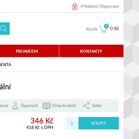
Přihlášení
|
Registrace
0
0 Kč
Košík
PRONÁJEM
KONTAKTY
GENTA
lní
knout
Doporučit
Dotaz ke zboží
Sdílet
346 Kč
418 Kč s DPH