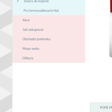
Tonery do kopírek
Pro termosublimační tisk
Akce
Jak nakupovat
Obchodní podmínky
Mapa webu
Odkazy
POPIS 