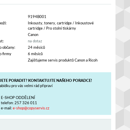
9194B001
oží:
Inkousty, tonery, cartridge
/
Inkoustové
cartridge
/
Pro stolní tiskárny
Canon
t:
na dotaz
o občany:
24 měsíců
o firmy
6 měsíců
Zajišťujeme servis produktů Canon a Ricoh
JETE PORADIT? KONTAKTUJTE NAŠEHO PORADCE!
bídku pro vás velmi rád připraví
E-SHOP ODDĚLENÍ
telefon:
257 326 011
e-mail:
e-shop@copyservis.cz