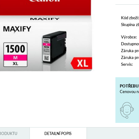
Kód zboží:
Skupina zb
Výrobce:
Dostupnos
Záruka pr
Záruka pr
Servis:
POTŘEBU
Cenovou na
PRODUKTU
DETAILNÍ POPIS