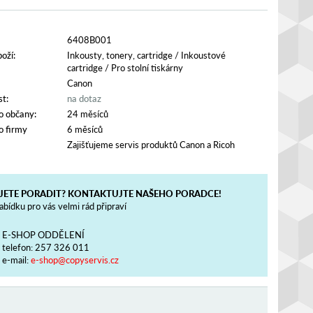
6408B001
oží:
Inkousty, tonery, cartridge
/
Inkoustové
cartridge
/
Pro stolní tiskárny
Canon
t:
na dotaz
o občany:
24 měsíců
o firmy
6 měsíců
Zajišťujeme servis produktů Canon a Ricoh
JETE PORADIT? KONTAKTUJTE NAŠEHO PORADCE!
bídku pro vás velmi rád připraví
E-SHOP ODDĚLENÍ
telefon:
257 326 011
e-mail:
e-shop@copyservis.cz