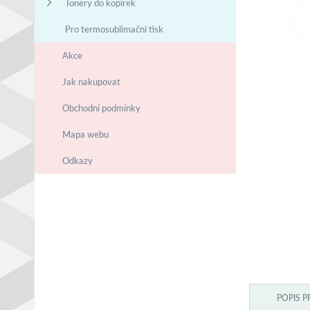
Tonery do kopírek
Pro termosublimační tisk
Akce
Jak nakupovat
Obchodní podmínky
Mapa webu
Odkazy
POPIS 