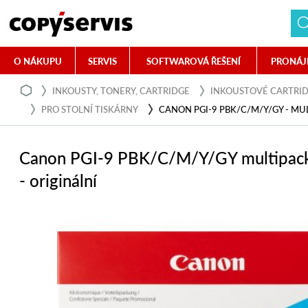
O NÁKUPU
SERVIS
SOFTWAROVÁ ŘEŠENÍ
PRONÁJ
INKOUSTY, TONERY, CARTRIDGE
INKOUSTOVÉ CARTRI
PRO STOLNÍ TISKÁRNY
CANON PGI-9 PBK/C/M/Y/GY - MU
Canon PGI-9 PBK/C/M/Y/GY multipac
- originální