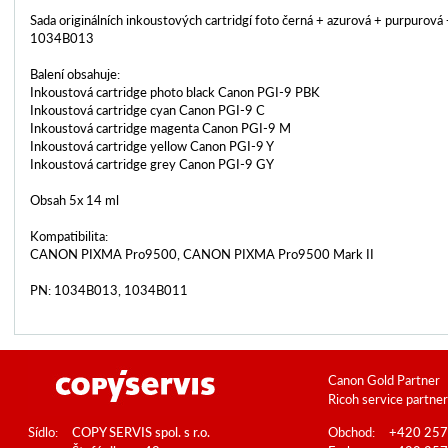
Sada originálních inkoustových cartridgí foto černá + azurová + purpurová
1034B013
Balení obsahuje:
Inkoustová cartridge photo black Canon PGI-9 PBK
Inkoustová cartridge cyan Canon PGI-9 C
Inkoustová cartridge magenta Canon PGI-9 M
Inkoustová cartridge yellow Canon PGI-9 Y
Inkoustová cartridge grey Canon PGI-9 GY
Obsah 5x 14 ml
Kompatibilita:
CANON PIXMA Pro9500, CANON PIXMA Pro9500 Mark II
PN: 1034B013, 1034B011
Canon Gold Partner
Ricoh service partner
Sídlo:
COPY SERVIS spol. s r.o.
Obchod:
+420 257