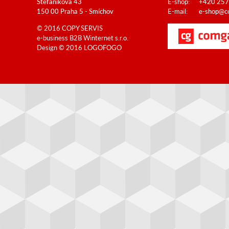
Štefánikova 43
E-shop:
+420 257
150 00 Praha 5 - Smíchov
E-mail:
e-shop@co
© 2016 COPY SERVIS
e-business B2B
Winternet s.r.o.
Design © 2016
LOGOFOGO