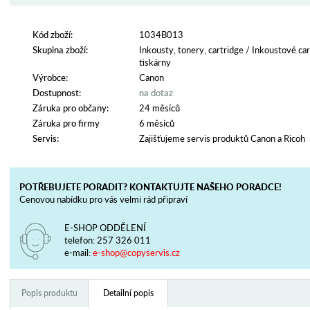
Kód zboží:
1034B013
Skupina zboží:
Inkousty, tonery, cartridge
/
Inkoustové car
tiskárny
Výrobce:
Canon
Dostupnost:
na dotaz
Záruka pro občany:
24 měsíců
Záruka pro firmy
6 měsíců
Servis:
Zajišťujeme servis produktů Canon a Ricoh
POTŘEBUJETE PORADIT? KONTAKTUJTE NAŠEHO PORADCE!
Cenovou nabídku pro vás velmi rád připraví
E-SHOP ODDĚLENÍ
telefon:
257 326 011
e-mail:
e-shop@copyservis.cz
Popis produktu
Detailní popis