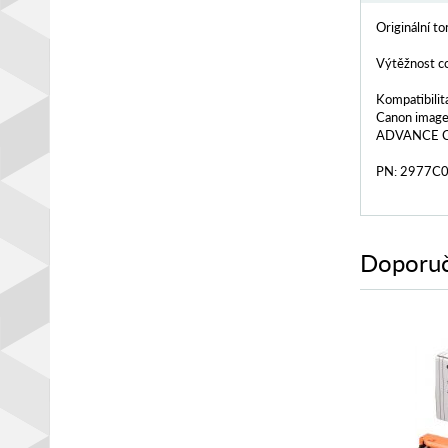
Originální 
Výtěžnost cc
Kompatibilit
Canon ima
ADVANCE C
PN: 2977C
Doporuč