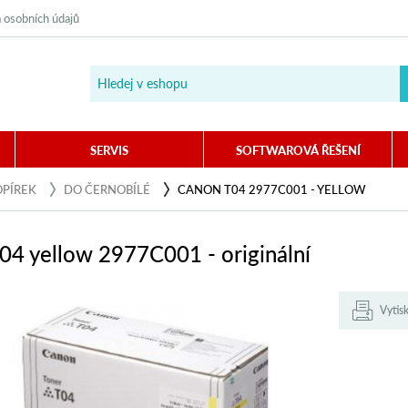
 osobních údajů
SERVIS
SOFTWAROVÁ ŘEŠENÍ
OPÍREK
DO ČERNOBÍLÉ
CANON T04 2977C001 - YELLOW
04 yellow 2977C001 - originální
Vytis