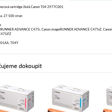
tonerová cartridge žlutá Canon T04 2977C001
a. 27.500 stran
a:
geRUNNER ADVANCE C475i, Canon imageRUNNER ADVANCE C475iZ, Cano
475iFZ
001AA, T04Y
ujeme dokoupit