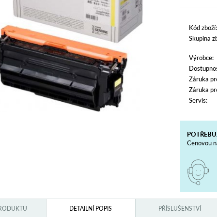
Kód zboží:
Skupina zb
Výrobce:
Dostupnos
Záruka pr
Záruka pr
Servis:
POTŘEBU
Cenovou na
PRODUKTU
DETAILNÍ POPIS
PŘÍSLUŠENSTVÍ