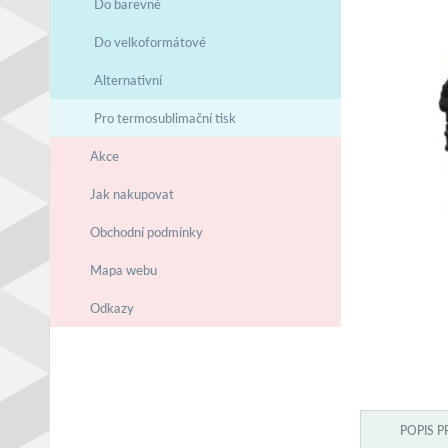
Do barevné
Do velkoformátové
Alternativní
Pro termosublimační tisk
Akce
Jak nakupovat
Obchodní podmínky
Mapa webu
Odkazy
POPIS 