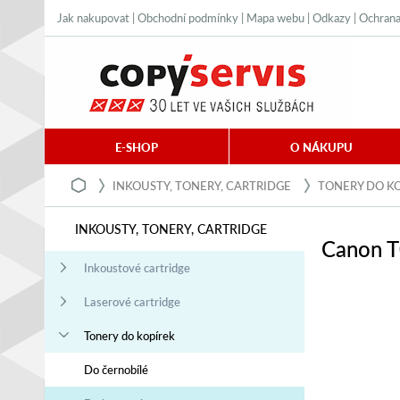
Jak nakupovat
|
Obchodní podmínky
|
Mapa webu
|
Odkazy
|
Ochrana
E-SHOP
O NÁKUPU
INKOUSTY, TONERY, CARTRIDGE
TONERY DO K
INKOUSTY, TONERY, CARTRIDGE
Canon T
Inkoustové cartridge
Laserové cartridge
Tonery do kopírek
Do černobílé