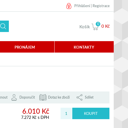
Přihlášení
|
Registrace
0
0 Kč
Košík
PRONÁJEM
KONTAKTY
knout
Doporučit
Dotaz ke zboží
Sdílet
6.010 Kč
7.272 Kč s DPH