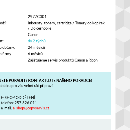
2977C001
oží:
Inkousty, tonery, cartridge
/
Tonery do kopírek
/
Do černobílé
Canon
t:
do 2 týdnů
o občany:
24 měsíců
o firmy
6 měsíců
Zajišťujeme servis produktů Canon a Ricoh
JETE PORADIT? KONTAKTUJTE NAŠEHO PORADCE!
bídku pro vás velmi rád připraví
E-SHOP ODDĚLENÍ
telefon:
257 326 011
e-mail:
e-shop@copyservis.cz