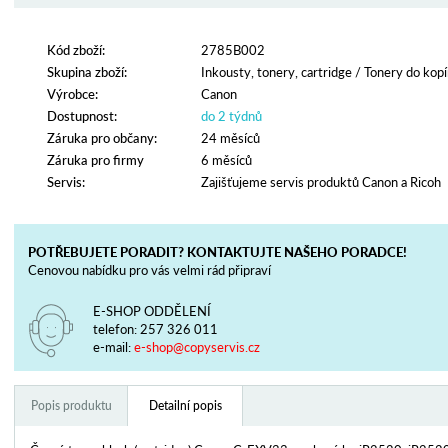
Kód zboží:
2785B002
Skupina zboží:
Inkousty, tonery, cartridge
/
Tonery do kopí
Výrobce:
Canon
Dostupnost:
do 2 týdnů
Záruka pro občany:
24 měsíců
Záruka pro firmy
6 měsíců
Servis:
Zajišťujeme servis produktů Canon a Ricoh
POTŘEBUJETE PORADIT? KONTAKTUJTE NAŠEHO PORADCE!
Cenovou nabídku pro vás velmi rád připraví
E-SHOP ODDĚLENÍ
telefon:
257 326 011
e-mail:
e-shop@copyservis.cz
Popis produktu
Detailní popis