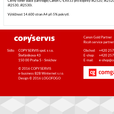
Černý toner black (cartridge) Canon C-EXV33 pro kopírky iR2520, iR2520
iR2530, iR2530i.
Výtěžnost 14.600 stran A4 při 5% pokrytí.
Canon Gold Partner
Ricoh service partner
Sídlo:
COPY SERVIS spol. s r.o.
Obchod:
+420 257
Štefánikova 43
E-shop:
+420 257
150 00 Praha 5 - Smíchov
E-mail:
e-shop@co
© 2016 COPY SERVIS
e-business B2B
Winternet s.r.o.
Design © 2016
LOGOFOGO