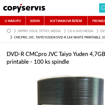
O NÁKUPU
SERVIS
SOFTWAROVÁ ŘEŠENÍ
PRONÁJ
PAPÍRY, FÓLIE, ŠTÍTKY, MÉDIA
CD A DVD MÉDIA
DV
CMCPRO, JVC, TAIYO YUDEN DVD-R 16X WHITE PRINTABLE, 1
DVD-R CMCpro JVC Taiyo Yuden 4,7GB
printable - 100 ks spindle