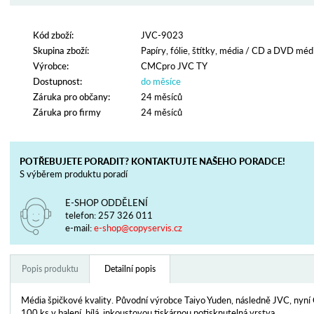
Kód zboží:
JVC-9023
Skupina zboží:
Papíry, fólie, štítky, média
/
CD a DVD méd
Výrobce:
CMCpro JVC TY
Dostupnost:
do měsíce
Záruka pro občany:
24 měsíců
Záruka pro firmy
24 měsíců
POTŘEBUJETE PORADIT? KONTAKTUJTE NAŠEHO PORADCE!
S výběrem produktu poradí
E-SHOP ODDĚLENÍ
telefon:
257 326 011
e-mail:
e-shop@copyservis.cz
Popis produktu
Detailní popis
Média špičkové kvality. Původní výrobce Taiyo Yuden, následně JVC, nyn
100 ks v balení, bílá, inkoustovou tiskárnou potisknutelná vrstva.