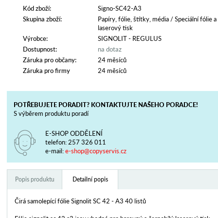
Kód zboží:
Signo-SC42-A3
Skupina zboží:
Papíry, fólie, štítky, média
/
Speciální fólie a
laserový tisk
Výrobce:
SIGNOLIT - REGULUS
Dostupnost:
na dotaz
Záruka pro občany:
24 měsíců
Záruka pro firmy
24 měsíců
POTŘEBUJETE PORADIT? KONTAKTUJTE NAŠEHO PORADCE!
S výběrem produktu poradí
E-SHOP ODDĚLENÍ
telefon:
257 326 011
e-mail:
e-shop@copyservis.cz
Popis produktu
Detailní popis
Čirá samolepící fólie Signolit SC 42 - A3 40 listů