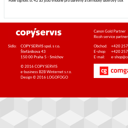
Fólie signolit sc 42 a3 jsou vhodné pro barevný a černobílý laserový tisk
Canon Gold Partner
Ricoh service partner
Sídlo:
COPY SERVIS spol. s r.o.
Obchod:
+420 257
Štefánikova 43
E-shop:
+420 257
150 00 Praha 5 - Smíchov
E-mail:
e-shop@co
© 2016 COPY SERVIS
e-business B2B
Winternet s.r.o.
Design © 2016
LOGOFOGO