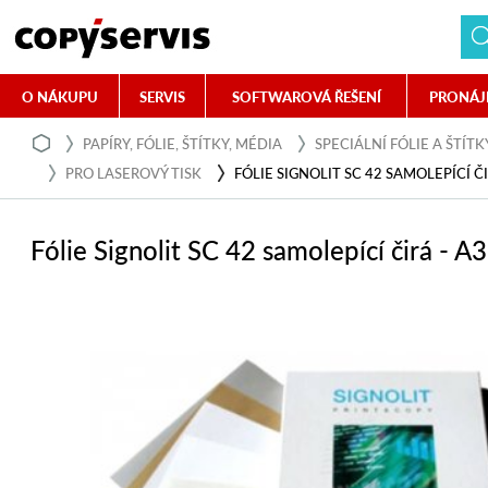
O NÁKUPU
SERVIS
SOFTWAROVÁ ŘEŠENÍ
PRONÁJ
PAPÍRY, FÓLIE, ŠTÍTKY, MÉDIA
SPECIÁLNÍ FÓLIE A ŠTÍTK
PRO LASEROVÝ TISK
FÓLIE SIGNOLIT SC 42 SAMOLEPÍCÍ ČI
Fólie Signolit SC 42 samolepící čirá - A3