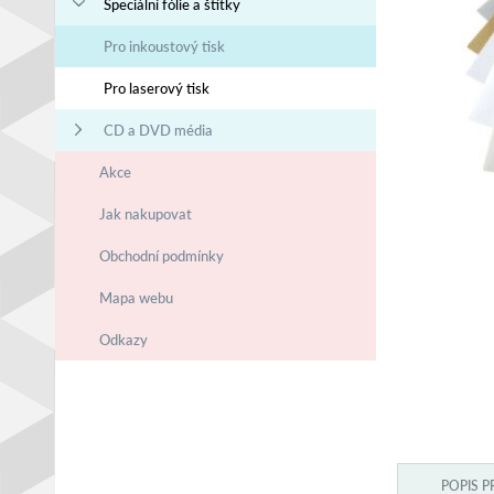
Speciální fólie a štítky
Pro inkoustový tisk
Pro laserový tisk
CD a DVD média
Akce
Jak nakupovat
Obchodní podmínky
Mapa webu
Odkazy
POPIS 