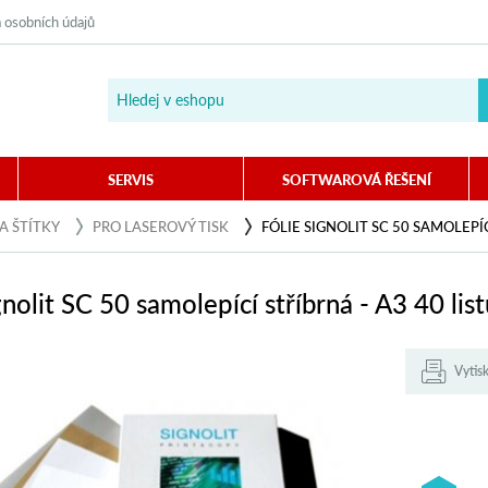
 osobních údajů
SERVIS
SOFTWAROVÁ ŘEŠENÍ
 A ŠTÍTKY
PRO LASEROVÝ TISK
FÓLIE SIGNOLIT SC 50 SAMOLEPÍC
gnolit SC 50 samolepící stříbrná - A3 40 list
Vytis