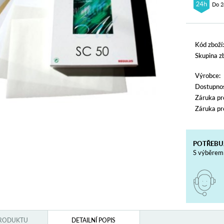
Do 2
Kód zboží:
Skupina zb
Výrobce:
Dostupnos
Záruka pr
Záruka pr
POTŘEBU
S výběrem 
PRODUKTU
DETAILNÍ POPIS