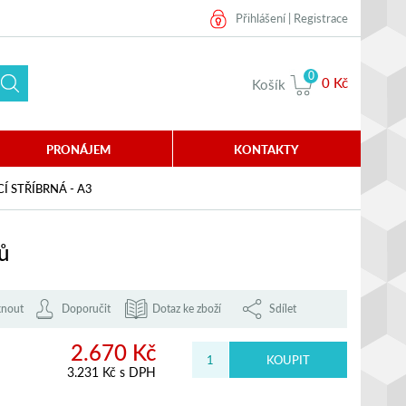
Přihlášení
|
Registrace
0
0 Kč
Košík
PRONÁJEM
KONTAKTY
Í STŘÍBRNÁ - A3
ů
knout
Doporučit
Dotaz ke zboží
Sdílet
2.670 Kč
3.231 Kč s DPH