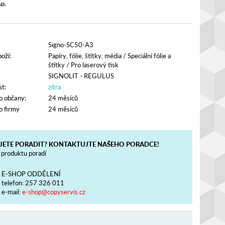
4h
Signo-SC50-A3
oží:
Papíry, fólie, štítky, média
/
Speciální fólie a
štítky
/
Pro laserový tisk
SIGNOLIT - REGULUS
t:
zítra
o občany:
24 měsíců
o firmy
24 měsíců
JETE PORADIT? KONTAKTUJTE NAŠEHO PORADCE!
produktu poradí
E-SHOP ODDĚLENÍ
telefon:
257 326 011
e-mail:
e-shop@copyservis.cz