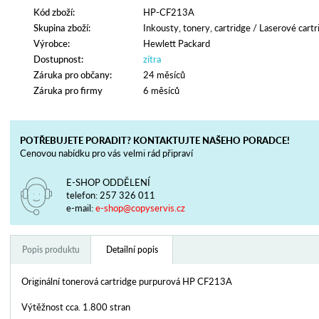
Kód zboží:
HP-CF213A
Skupina zboží:
Inkousty, tonery, cartridge
/
Laserové cartr
Výrobce:
Hewlett Packard
Dostupnost:
zítra
Záruka pro občany:
24 měsíců
Záruka pro firmy
6 měsíců
POTŘEBUJETE PORADIT? KONTAKTUJTE NAŠEHO PORADCE!
Cenovou nabídku pro vás velmi rád připraví
E-SHOP ODDĚLENÍ
telefon:
257 326 011
e-mail:
e-shop@copyservis.cz
Popis produktu
Detailní popis
Originální tonerová cartridge purpurová HP CF213A
Výtěžnost cca. 1.800 stran