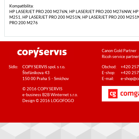
Kompatibilita:
HP LASERJET PRO 200 M276N, HP LASERJET PRO 200 M276NW, HP
M251, HP LASERJET PRO 200 M251N, HP LASERJET PRO 200 M251
PRO 200 M276
Canon Gold Partner
Ricoh service partner
Sídlo:
COPY SERVIS spol. s r.o.
Obchod:
+420 257
Štefánikova 43
E-shop:
+420 257
150 00 Praha 5 - Smíchov
E-mail:
e-shop@co
© 2016 COPY SERVIS
e-business B2B
Winternet s.r.o.
Design © 2016
LOGOFOGO