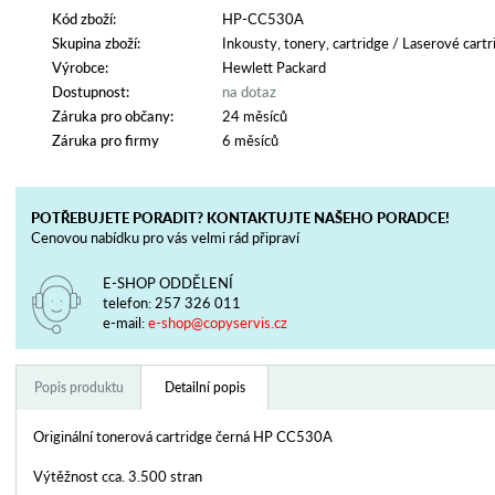
Kód zboží:
HP-CC530A
Skupina zboží:
Inkousty, tonery, cartridge
/
Laserové cartr
Výrobce:
Hewlett Packard
Dostupnost:
na dotaz
Záruka pro občany:
24 měsíců
Záruka pro firmy
6 měsíců
POTŘEBUJETE PORADIT? KONTAKTUJTE NAŠEHO PORADCE!
Cenovou nabídku pro vás velmi rád připraví
E-SHOP ODDĚLENÍ
telefon:
257 326 011
e-mail:
e-shop@copyservis.cz
Popis produktu
Detailní popis
Originální tonerová cartridge černá HP CC530A
Výtěžnost cca. 3.500 stran