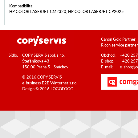
Kompatibilita:
HP COLOR LASERJET CM2320, HP COLOR LASERJET CP2025
Canon Gold Partner
Ricoh service partner
Sídlo:
COPY SERVIS spol. s r.o.
Obchod:
+420 257
Štefánikova 43
E-shop:
+420 257
150 00 Praha 5 - Smíchov
E-mail:
e-shop@co
© 2016 COPY SERVIS
e-business B2B
Winternet s.r.o.
Design © 2016
LOGOFOGO