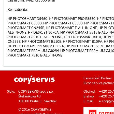
Obsah 3 ml, výtěžnost 300 stran
Kompatibilita:
HP PHOTOSMART D5460, HP PHOTOSMART PRO B8550, HP PHOTO
PHOTOSMART C5380, HP PHOTOSMART C5300, HP PHOTOSMART B
PHOTOSMART CN245B, HP PHOTOSMART E-ALL-IN-ONE, HP PHOT
ALL-IN-ONE, HP DESKJET 3070A, HP PHOTOSMART 5515 E-ALL-IN-
PHOTOSMART 6510 E-ALL-IN-ONE, HP PHOTOSMART B010, HP P
CN255B, HP PHOTOSMART B110E, HP PHOTOSMART B109A, HP P
HP PHOTOSMART PREMIUM C309A, HP PHOTOSMART PREMIUM C3
PHOTOSMART PREMIUM C309N, HP PHOTOSMART PREMIUM C310
PHOTOSMART 7510 E-ALL-IN-ONE
Canon Gold Partner
Ricoh service partner
Sídlo:
COPY SERVIS spol. s r.o.
Obchod:
+420 257
Štefánikova 43
E-shop:
+420 257
150 00 Praha 5 - Smíchov
E-mail:
e-shop@co
© 2016 COPY SERVIS