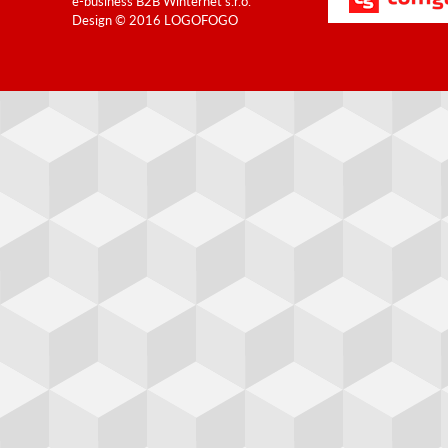
e-business B2B
Winternet s.r.o.
Design © 2016
LOGOFOGO