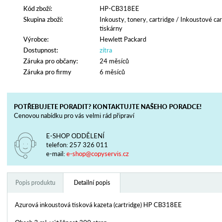
Kód zboží:
HP-CB318EE
Skupina zboží:
Inkousty, tonery, cartridge
/
Inkoustové car
tiskárny
Výrobce:
Hewlett Packard
Dostupnost:
zítra
Záruka pro občany:
24 měsíců
Záruka pro firmy
6 měsíců
POTŘEBUJETE PORADIT? KONTAKTUJTE NAŠEHO PORADCE!
Cenovou nabídku pro vás velmi rád připraví
E-SHOP ODDĚLENÍ
telefon:
257 326 011
e-mail:
e-shop@copyservis.cz
Popis produktu
Detailní popis
Azurová inkoustová tisková kazeta (cartridge) HP CB318EE