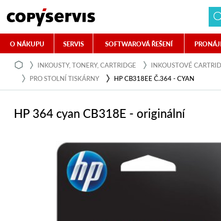
O NÁKUPU
SERVIS
SOFTWAROVÁ ŘEŠENÍ
PRONÁJ
INKOUSTY, TONERY, CARTRIDGE
INKOUSTOVÉ CARTRI
PRO STOLNÍ TISKÁRNY
HP CB318EE Č.364 - CYAN
HP 364 cyan CB318E - originální