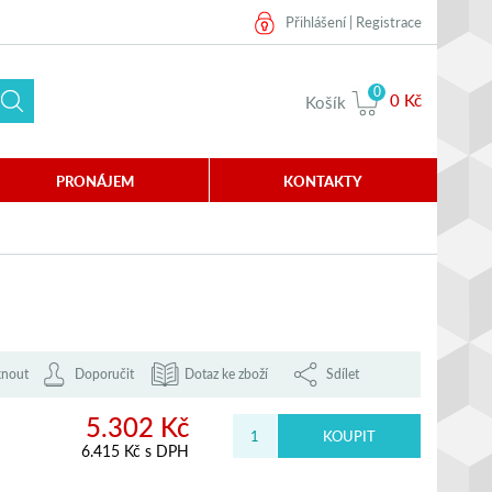
Přihlášení
|
Registrace
0
0 Kč
Košík
PRONÁJEM
KONTAKTY
knout
Doporučit
Dotaz ke zboží
Sdílet
5.302 Kč
6.415 Kč s DPH