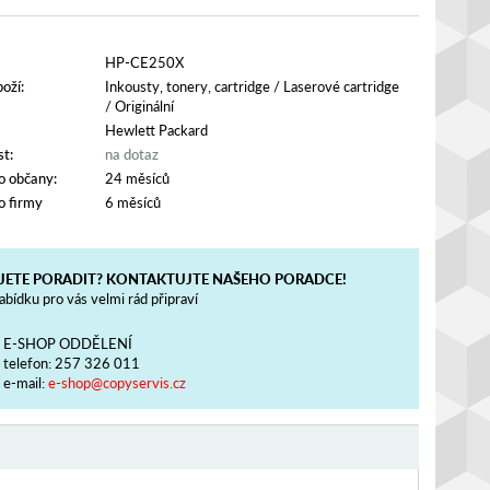
HP-CE250X
oží:
Inkousty, tonery, cartridge
/
Laserové cartridge
/
Originální
Hewlett Packard
t:
na dotaz
o občany:
24 měsíců
o firmy
6 měsíců
JETE PORADIT? KONTAKTUJTE NAŠEHO PORADCE!
bídku pro vás velmi rád připraví
E-SHOP ODDĚLENÍ
telefon:
257 326 011
e-mail:
e-shop@copyservis.cz