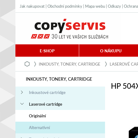
Jak nakupovat
|
Obchodní podmínky
|
Mapa webu
|
Odkazy
|
Ochrana
E-SHOP
O NÁKUPU
INKOUSTY, TONERY, CARTRIDGE
LASEROVÉ CA
INKOUSTY, TONERY, CARTRIDGE
HP 504X
Inkoustové cartridge
Laserové cartridge
Originální
Alternativní