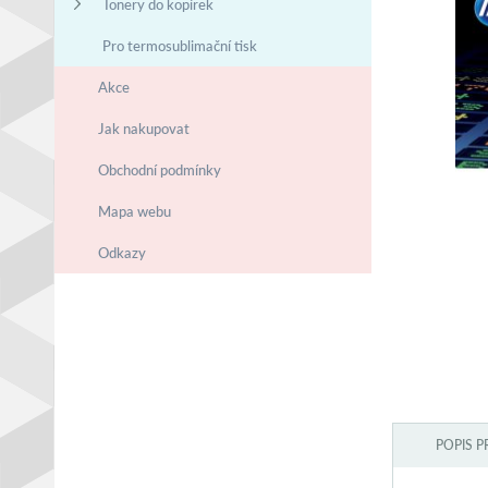
Tonery do kopírek
Pro termosublimační tisk
Akce
Jak nakupovat
Obchodní podmínky
Mapa webu
Odkazy
POPIS 