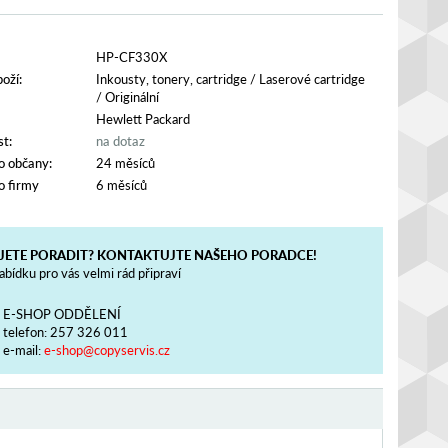
HP-CF330X
oží:
Inkousty, tonery, cartridge
/
Laserové cartridge
/
Originální
Hewlett Packard
t:
na dotaz
o občany:
24 měsíců
o firmy
6 měsíců
JETE PORADIT? KONTAKTUJTE NAŠEHO PORADCE!
bídku pro vás velmi rád připraví
E-SHOP ODDĚLENÍ
telefon:
257 326 011
e-mail:
e-shop@copyservis.cz