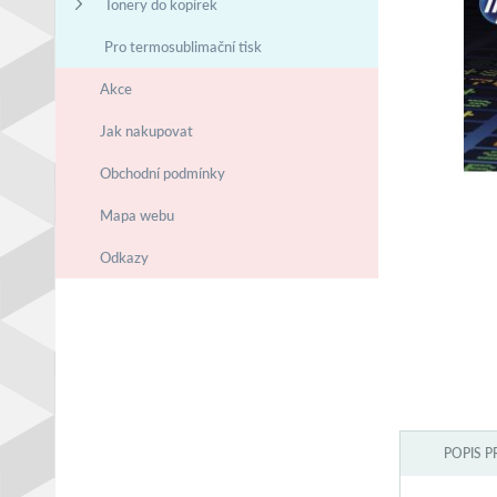
Tonery do kopírek
Pro termosublimační tisk
Akce
Jak nakupovat
Obchodní podmínky
Mapa webu
Odkazy
POPIS 