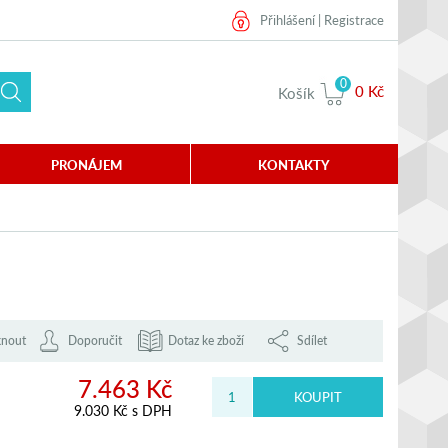
Přihlášení
|
Registrace
0
0 Kč
Košík
PRONÁJEM
KONTAKTY
knout
Doporučit
Dotaz ke zboží
Sdílet
7.463 Kč
9.030 Kč s DPH