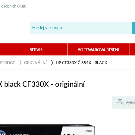
 osobních údajů
SERVIS
SOFTWAROVÁ ŘEŠENÍ
RTRIDGE
ORIGINÁLNÍ
HP CF330X Č.654X - BLACK
 black CF330X - originální
Vytis