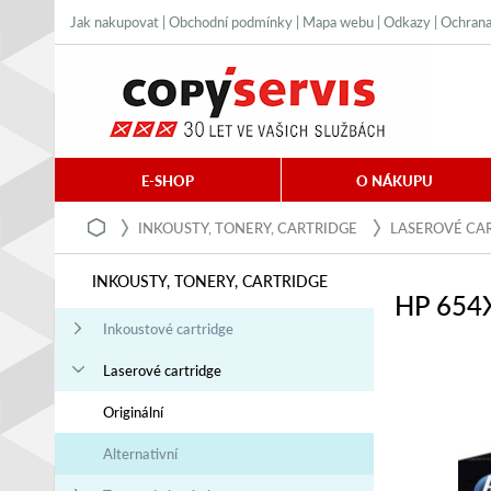
Jak nakupovat
|
Obchodní podmínky
|
Mapa webu
|
Odkazy
|
Ochrana
E-SHOP
O NÁKUPU
INKOUSTY, TONERY, CARTRIDGE
LASEROVÉ CA
INKOUSTY, TONERY, CARTRIDGE
HP 654X
Inkoustové cartridge
Laserové cartridge
Originální
Alternativní