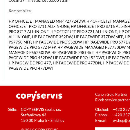
Obsah 37 ml, výtěžnost 3.000 stran
Kompatibilita:
HP OFFICEJET MANAGED MFP P27724DW, HP OFFICEJET MANAGE
OFFICEJET PRO 8711 ALL-IN-ONE, HP OFFICEJET PRO 8716 ALL-IN
PRO 8717 ALL-IN-ONE, HP OFFICEJET PRO 8721 ALL-IN-ONE, HP O
ALL-IN-ONE, HP PAGEWIDE 352DW, HP PAGEWIDE 377DW MFP, H
P57750 MFP, HP PAGEWIDE PRO 552DW, HP PAGEWIDE PRO 577D
PAGEWIDE PRO 577Z MFP, HP PAGEWIDE MANAGED P57750DW M
MANAGED P55250DW, HP PAGEWIDE PRO 452, HP PAGEWIDE PRO
PAGEWIDE PRO 452DW, HP PAGEWIDE PRO 452DWT, HP PAGEWIDE 
HP PAGEWIDE PRO 477, HP PAGEWIDE PRO 477DN, HP PAGEWIDE
PAGEWIDE PRO 477DWT
Canon Gold Partner
Ricoh service partner
Sídlo:
COPY SERVIS spol. s r.o.
Obchod:
+420 257
Štefánikova 43
E-shop:
+420 257
150 00 Praha 5 - Smíchov
E-mail:
e-shop@co
© 2016 COPY SERVIS