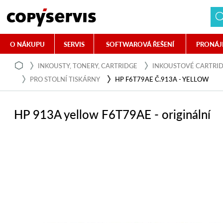
O NÁKUPU
SERVIS
SOFTWAROVÁ ŘEŠENÍ
PRONÁJ
INKOUSTY, TONERY, CARTRIDGE
INKOUSTOVÉ CARTRI
PRO STOLNÍ TISKÁRNY
HP F6T79AE Č.913A - YELLOW
HP 913A yellow F6T79AE - originální