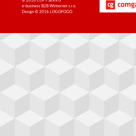
e-business B2B
Winternet s.r.o.
Design © 2016
LOGOFOGO