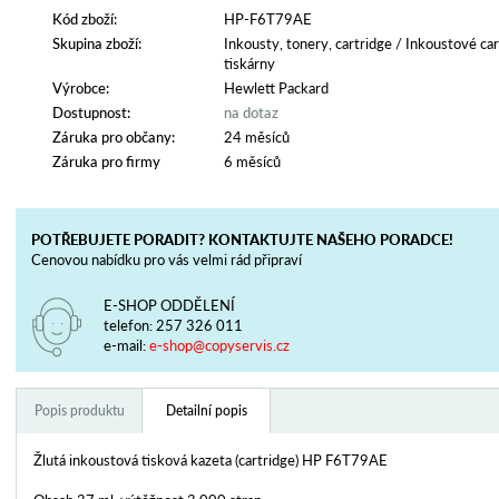
Kód zboží:
HP-F6T79AE
Skupina zboží:
Inkousty, tonery, cartridge
/
Inkoustové car
tiskárny
Výrobce:
Hewlett Packard
Dostupnost:
na dotaz
Záruka pro občany:
24 měsíců
Záruka pro firmy
6 měsíců
POTŘEBUJETE PORADIT? KONTAKTUJTE NAŠEHO PORADCE!
Cenovou nabídku pro vás velmi rád připraví
E-SHOP ODDĚLENÍ
telefon:
257 326 011
e-mail:
e-shop@copyservis.cz
Popis produktu
Detailní popis
Žlutá inkoustová tisková kazeta (cartridge) HP F6T79AE