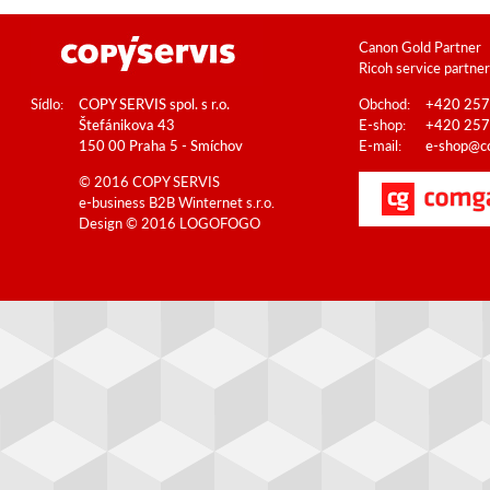
Canon Gold Partner
Ricoh service partner
Sídlo:
COPY SERVIS spol. s r.o.
Obchod:
+420 257
Štefánikova 43
E-shop:
+420 257
150 00 Praha 5 - Smíchov
E-mail:
e-shop@co
© 2016 COPY SERVIS
e-business B2B
Winternet s.r.o.
Design © 2016
LOGOFOGO