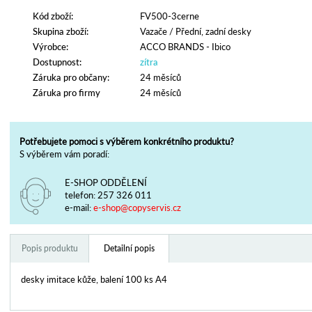
Kód zboží:
FV500-3cerne
Skupina zboží:
Vazače
/
Přední, zadní desky
Výrobce:
ACCO BRANDS - Ibico
Dostupnost:
zítra
Záruka pro občany:
24 měsíců
Záruka pro firmy
24 měsíců
Potřebujete pomoci s výběrem konkrétního produktu?
S výběrem vám poradí:
E-SHOP ODDĚLENÍ
telefon:
257 326 011
e-mail:
e-shop@copyservis.cz
Popis produktu
Detailní popis
desky imitace kůže, balení 100 ks A4