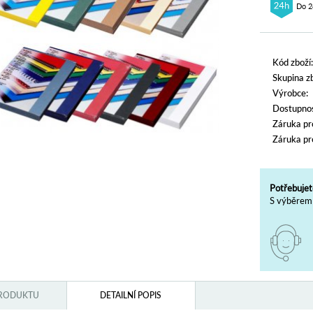
Do 2
Kód zboží:
Skupina zb
Výrobce:
Dostupnos
Záruka pr
Záruka pr
Potřebujet
S výběrem 
PRODUKTU
DETAILNÍ POPIS