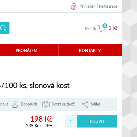
Přihlášení
|
Registrace
0
0 Kč
Košík
PRONÁJEM
KONTAKTY
/100 ks, slonová kost
knout
Doporučit
Dotaz ke zboží
Sdílet
198 Kč
239 Kč s DPH