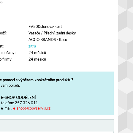
4h
FV500slonova-kost
oží:
Vazače
/
Přední, zadní desky
ACCO BRANDS - Ibico
t:
zítra
o občany:
24 měsíců
o firmy
24 měsíců
e pomoci s výběrem konkrétního produktu?
vám poradí:
E-SHOP ODDĚLENÍ
telefon:
257 326 011
e-mail:
e-shop@copyservis.cz