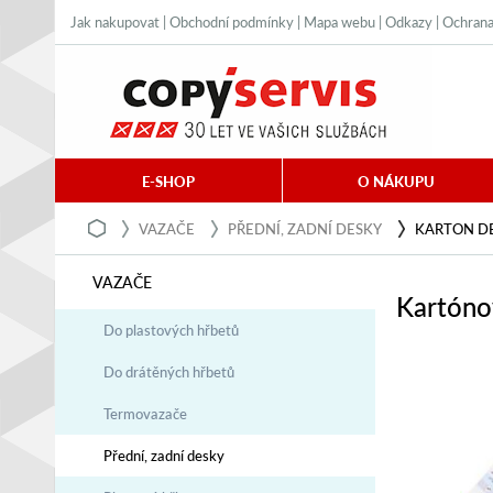
Jak nakupovat
|
Obchodní podmínky
|
Mapa webu
|
Odkazy
|
Ochrana
E-SHOP
O NÁKUPU
VAZAČE
PŘEDNÍ, ZADNÍ DESKY
KARTON DE
VAZAČE
Kartóno
Do plastových hřbetů
Do drátěných hřbetů
Termovazače
Přední, zadní desky