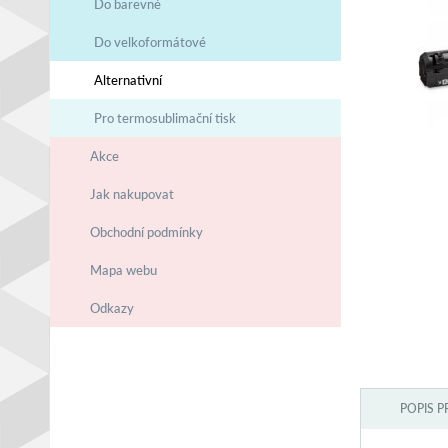
Do barevné
Do velkoformátové
Alternativní
Pro termosublimační tisk
Akce
Jak nakupovat
Obchodní podmínky
Mapa webu
Odkazy
POPIS 