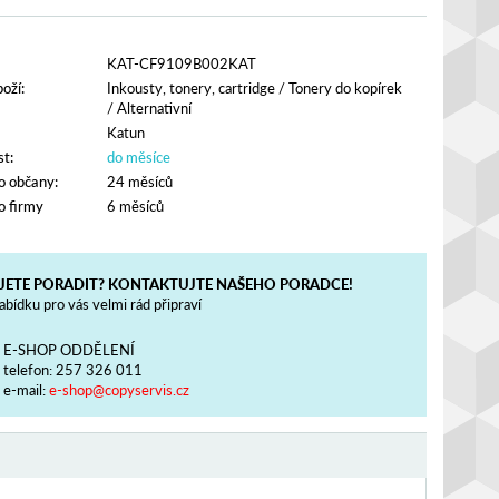
KAT-CF9109B002KAT
oží:
Inkousty, tonery, cartridge
/
Tonery do kopírek
/
Alternativní
Katun
t:
do měsíce
o občany:
24 měsíců
o firmy
6 měsíců
JETE PORADIT? KONTAKTUJTE NAŠEHO PORADCE!
bídku pro vás velmi rád připraví
E-SHOP ODDĚLENÍ
telefon:
257 326 011
e-mail:
e-shop@copyservis.cz