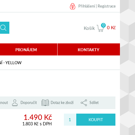
Přihlášení
|
Registrace
0
0 Kč
Košík
PRONÁJEM
KONTAKTY
Í - YELLOW
knout
Doporučit
Dotaz ke zboží
Sdílet
1.490 Kč
1.803 Kč s DPH