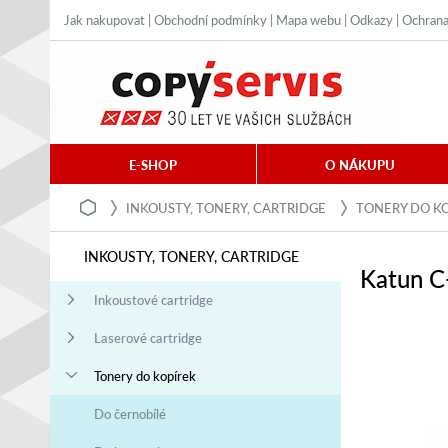
Jak nakupovat
|
Obchodní podmínky
|
Mapa webu
|
Odkazy
|
Ochrana
E-SHOP
O NÁKUPU
INKOUSTY, TONERY, CARTRIDGE
TONERY DO K
INKOUSTY, TONERY, CARTRIDGE
Katun C
Inkoustové cartridge
Laserové cartridge
Tonery do kopírek
Do černobílé