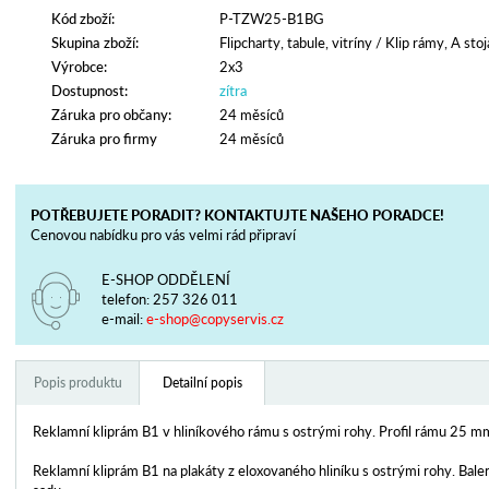
Kód zboží:
P-TZW25-B1BG
Skupina zboží:
Flipcharty, tabule, vitríny
/
Klip rámy, A sto
Výrobce:
2x3
Dostupnost:
zítra
Záruka pro občany:
24 měsíců
Záruka pro firmy
24 měsíců
POTŘEBUJETE PORADIT? KONTAKTUJTE NAŠEHO PORADCE!
Cenovou nabídku pro vás velmi rád připraví
E-SHOP ODDĚLENÍ
telefon:
257 326 011
e-mail:
e-shop@copyservis.cz
Popis produktu
Detailní popis
Reklamní kliprám B1 v hliníkového rámu s ostrými rohy. Profil rámu 25 m
Reklamní kliprám B1 na plakáty z eloxovaného hliníku s ostrými rohy. Bale