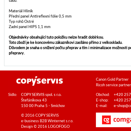
sadu.
Materiál Hliník
Přední panel Antireflexní fólie 0,5 mm
Typ rohů Ostré
Zadní panel HIPS 1,1 mm
Objednávky obsahující tuto položku nelze hradit dobírkou.
Toto zboží je ke koncovému zákazníkovi zasíláno přímo z velkoskladu.
Důvodem je snaha o snížení počtu přeprav a tím i minimalizace možnosti 
přepravy.
Canon Gold Partner
Ricoh service partner
Sídlo:
COPY SERVIS spol. s r.o.
Obchod:
+420 257
Štefánikova 43
E-shop:
+420 257
150 00 Praha 5 - Smíchov
E-mail:
e-shop@co
© 2016 COPY SERVIS
e-business B2B
Winternet s.r.o.
Design © 2016
LOGOFOGO