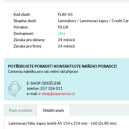
Kód zboží:
FL80-A5
Skupina zboží:
Laminátory
/
Laminovací kapsy
/
Credit Car
Výrobce:
FILUX
Dostupnost:
zítra
Záruka pro občany:
24 měsíců
Záruka pro firmy
24 měsíců
POTŘEBUJETE PORADIT? KONTAKTUJTE NAŠEHO PORADCE!
Cenovou nabídku pro vás velmi rád připraví
E-SHOP ODDĚLENÍ
telefon:
257 326 011
e-mail:
e-shop@copyservis.cz
Popis produktu
Detailní popis
Laminovací fólie, kapsy lesklé A5 154 x 216 mm - 160 (2x 80 mic)