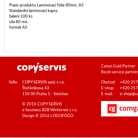
Popis produktu Laminovací fólie 80mic, A5
Standardní laminovací kapsy
balení 100 ks
síla 80 mic.
formát A5
Canon Gold Partner
Ricoh service partner
Sídlo:
COPY SERVIS spol. s r.o.
Obchod:
+420 257
Štefánikova 43
E-shop:
+420 257
150 00 Praha 5 - Smíchov
E-mail:
e-shop@co
© 2016 COPY SERVIS
e-business B2B
Winternet s.r.o.
Design © 2016
LOGOFOGO