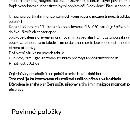
Tabule keramická, magnetická bílá 120x240 cm s keramickým povrchem 
Popisovatelná za sucha stíratelnými popisovači. S odkládací lištou a sadou 
Umožňuje vertikální i horizontální uchycení včetně možnosti použití odklád
polohách.
Keramický povrch P3 - keramika vypalovaná při 810°C zaručuje špičkově
do škol, školících center apod.
Špičkové balení s dřevěným orámováním a speciální HDF výztuhou zakrývaj
popisovatelnou stranu tabule. Tím je dosaženo ještě lepší odolnosti tabule
během přepravy.
Doživotní záruka na povrch tabule.
Hliníkový rám - galvanizován stříbrem pro zvýšení oděruvzdornosti.
Hmotnost 30,2Kg
Objednávky obsahující tuto položku nelze hradit dobírkou.
Toto zboží je ke koncovému zákazníkovi zasíláno přímo z velkoskladu.
Důvodem je snaha o snížení počtu přeprav a tím i minimalizace možnosti 
přepravy.
Povinné položky