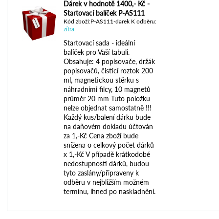
Dárek v hodnotě 1400,- Kč -
Startovací balíček P-AS111
Kód zboží:P-AS111-darek K odběru:
zítra
Startovací sada - ideální
balíček pro Vaší tabuli.
Obsahuje: 4 popisovače, držák
popisovačů, čistící roztok 200
ml, magnetickou stěrku s
náhradními filcy, 10 magnetů
průměr 20 mm Tuto položku
nelze objednat samostatně !!!
Každý kus/balení dárku bude
na daňovém dokladu účtován
za 1,-Kč Cena zboží bude
snížena o celkový počet dárků
x 1,-Kč V případě krátkodobé
nedostupnosti dárků, budou
tyto zaslány/připraveny k
odběru v nejbližším možném
termínu, ihned po naskladnění.