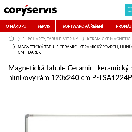
O NÁKUPU
SERVIS
SOFTWAROVÁ ŘEŠENÍ
PRONÁJ
FLIPCHARTY, TABULE, VITRÍNY
KERAMICKÉ MAGNETICK
MAGNETICKÁ TABULE CERAMIC- KERAMICKÝ POVRCH, HLINÍ
CM + DÁREK
Magnetická tabule Ceramic- keramický 
hliníkový rám 120x240 cm P-TSA1224