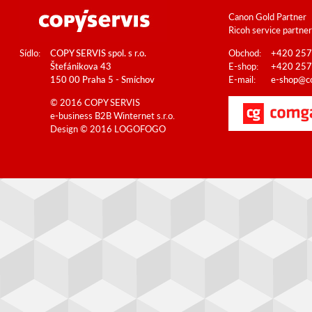
Canon Gold Partner
Ricoh service partner
Sídlo:
COPY SERVIS spol. s r.o.
Obchod:
+420 257
Štefánikova 43
E-shop:
+420 257
150 00 Praha 5 - Smíchov
E-mail:
e-shop@co
© 2016 COPY SERVIS
e-business B2B
Winternet s.r.o.
Design © 2016
LOGOFOGO