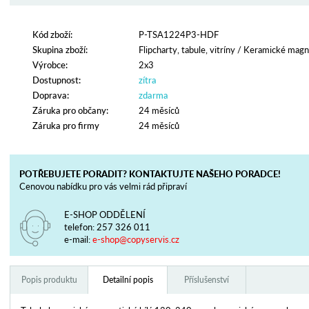
Kód zboží:
P-TSA1224P3-HDF
Skupina zboží:
Flipcharty, tabule, vitríny
/
Keramické magne
Výrobce:
2x3
Dostupnost:
zítra
Doprava:
zdarma
Záruka pro občany:
24 měsíců
Záruka pro firmy
24 měsíců
POTŘEBUJETE PORADIT? KONTAKTUJTE NAŠEHO PORADCE!
Cenovou nabídku pro vás velmi rád připraví
E-SHOP ODDĚLENÍ
telefon:
257 326 011
e-mail:
e-shop@copyservis.cz
Popis produktu
Detailní popis
Příslušenství