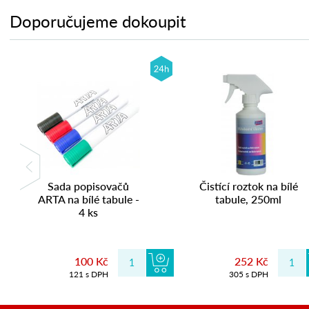
Doporučujeme dokoupit
Sada popisovačů
Čistící roztok na bílé
ARTA na bílé tabule -
tabule, 250ml
4 ks
100 Kč
252 Kč
121 s DPH
305 s DPH