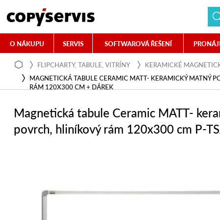
O NÁKUPU
SERVIS
SOFTWAROVÁ ŘEŠENÍ
PRONÁJ
FLIPCHARTY, TABULE, VITRÍNY
KERAMICKÉ MAGNETICK
MAGNETICKÁ TABULE CERAMIC MATT- KERAMICKÝ MATNÝ PO
RÁM 120X300 CM + DÁREK
Magnetická tabule Ceramic MATT- kera
povrch, hliníkový rám 120x300 cm P-