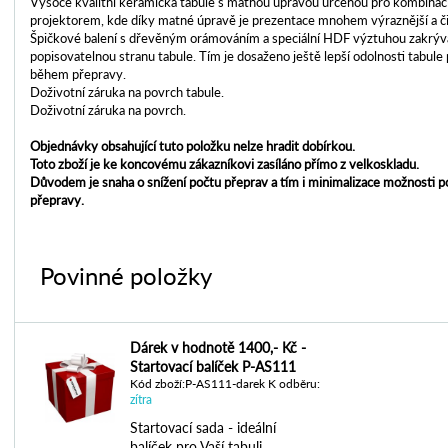
Vysoce kvalitní keramická tabule s matnou úpravou určenou pro kombinaci
projektorem, kde díky matné úpravě je prezentace mnohem výraznější a čit
Špičkové balení s dřevěným orámováním a speciální HDF výztuhou zakrývaj
popisovatelnou stranu tabule. Tím je dosaženo ještě lepší odolnosti tabule
během přepravy.
Doživotní záruka na povrch tabule.
Doživotní záruka na povrch.
Objednávky obsahující tuto položku nelze hradit dobírkou.
Toto zboží je ke koncovému zákazníkovi zasíláno přímo z velkoskladu.
Důvodem je snaha o snížení počtu přeprav a tím i minimalizace možnosti 
přepravy.
Povinné položky
Dárek v hodnotě 1400,- Kč -
Startovací balíček P-AS111
Kód zboží:P-AS111-darek K odběru:
zítra
Startovací sada - ideální
balíček pro Vaší tabuli.