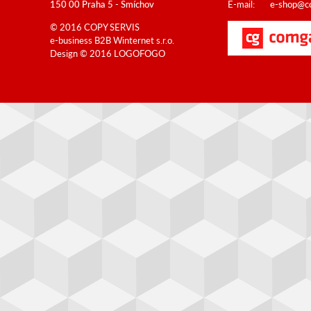
150 00 Praha 5 - Smíchov
E-mail:
e-shop@co
© 2016 COPY SERVIS
e-business B2B
Winternet s.r.o.
Design © 2016
LOGOFOGO