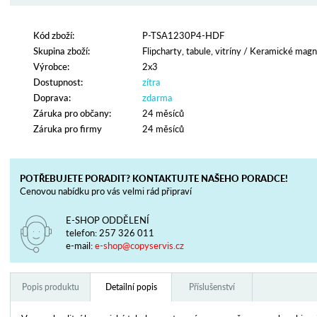
Kód zboží:
P-TSA1230P4-HDF
Skupina zboží:
Flipcharty, tabule, vitríny
/
Keramické magne
Výrobce:
2x3
Dostupnost:
zítra
Doprava:
zdarma
Záruka pro občany:
24 měsíců
Záruka pro firmy
24 měsíců
POTŘEBUJETE PORADIT? KONTAKTUJTE NAŠEHO PORADCE!
Cenovou nabídku pro vás velmi rád připraví
E-SHOP ODDĚLENÍ
telefon:
257 326 011
e-mail:
e-shop@copyservis.cz
Popis produktu
Detailní popis
Příslušenství