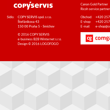
Canon Gold Partner
Ricoh service partner
Sídlo:
COPY SERVIS spol. s r.o.
Obchod:
+420 257
Štefánikova 43
E-shop:
+420 257
150 00 Praha 5 - Smíchov
E-mail:
e-shop@co
© 2016 COPY SERVIS
e-business B2B
Winternet s.r.o.
Design © 2016
LOGOFOGO