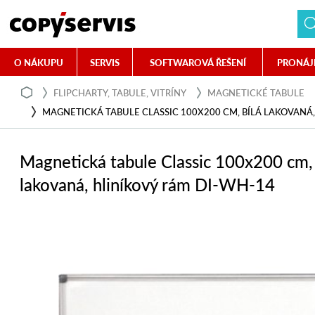
O NÁKUPU
SERVIS
SOFTWAROVÁ ŘEŠENÍ
PRONÁJ
FLIPCHARTY, TABULE, VITRÍNY
MAGNETICKÉ TABULE
MAGNETICKÁ TABULE CLASSIC 100X200 CM, BÍLÁ LAKOVANÁ,
Magnetická tabule Classic 100x200 cm, 
lakovaná, hliníkový rám DI-WH-14