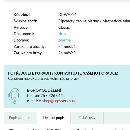
Kód zboží:
DI-WH-14
Skupina zboží:
Flipcharty, tabule, vitríny
/
Magnetické tabu
Výrobce:
Classic
Dostupnost:
zítra
Doprava:
zdarma
Záruka pro občany:
24 měsíců
Záruka pro firmy
24 měsíců
POTŘEBUJETE PORADIT? KONTAKTUJTE NAŠEHO PORADCE!
Cenovou nabídku pro vás velmi rád připraví
E-SHOP ODDĚLENÍ
telefon:
257 326 011
e-mail:
e-shop@copyservis.cz
Popis produktu
Detailní popis
Příslušenství