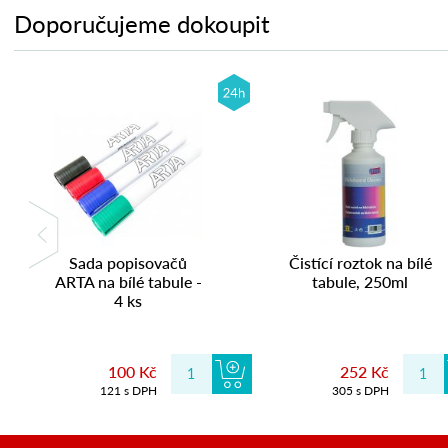
Doporučujeme dokoupit
Sada popisovačů
Čistící roztok na bílé
ARTA na bílé tabule -
tabule, 250ml
4 ks
100 Kč
252 Kč
121 s DPH
305 s DPH