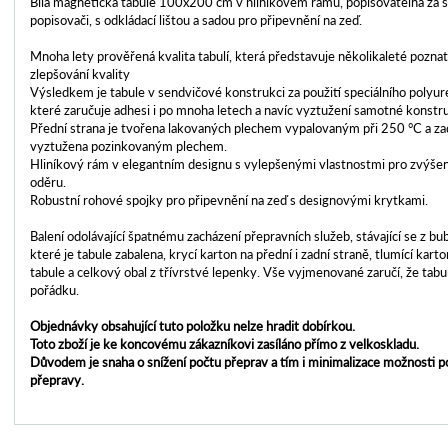
Bílá magnetická tabule 100x200 cm v hliníkovém rámu, popisovatelná za s
popisovači, s odkládací lištou a sadou pro připevnění na zeď.
Mnoha lety prověřená kvalita tabulí, která představuje několikaleté pozna
zlepšování kvality
Výsledkem je tabule v sendvičové konstrukci za použití speciálního polyur
které zaručuje adhesi i po mnoha letech a navíc vyztužení samotné konstr
Přední strana je tvořena lakovaných plechem vypalovaným při 250 °C a zad
vyztužena pozinkovaným plechem.
Hliníkový rám v elegantním designu s vylepšenými vlastnostmi pro zvýšení
oděru.
Robustní rohové spojky pro připevnění na zeď s designovými krytkami.
Balení odolávající špatnému zacházení přepravních služeb, stávající se z bub
které je tabule zabalena, krycí karton na přední i zadní straně, tlumící ka
tabule a celkový obal z třívrstvé lepenky. Vše vyjmenované zaručí, že tabul
pořádku.
Objednávky obsahující tuto položku nelze hradit dobírkou.
Toto zboží je ke koncovému zákazníkovi zasíláno přímo z velkoskladu.
Důvodem je snaha o snížení počtu přeprav a tím i minimalizace možnosti 
přepravy.