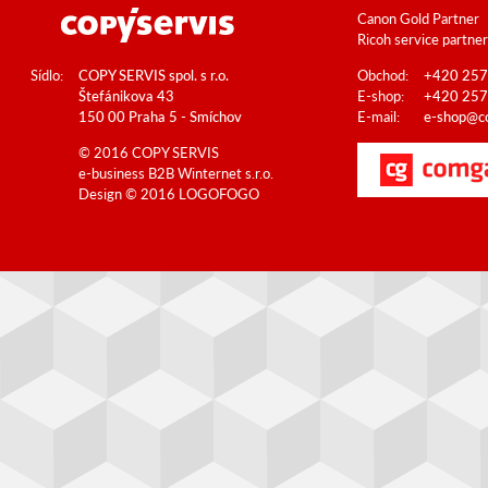
Canon Gold Partner
Ricoh service partner
Sídlo:
COPY SERVIS spol. s r.o.
Obchod:
+420 257
Štefánikova 43
E-shop:
+420 257
150 00 Praha 5 - Smíchov
E-mail:
e-shop@co
© 2016 COPY SERVIS
e-business B2B
Winternet s.r.o.
Design © 2016
LOGOFOGO