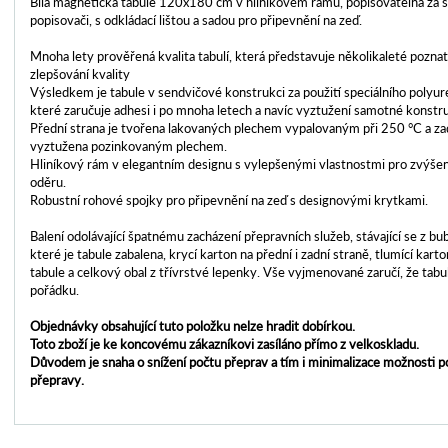
Bílá magnetická tabule 120x180 cm v hliníkovém rámu, popisovatelná za s
popisovači, s odkládací lištou a sadou pro připevnění na zeď.
Mnoha lety prověřená kvalita tabulí, která představuje několikaleté pozna
zlepšování kvality
Výsledkem je tabule v sendvičové konstrukci za použití speciálního polyur
které zaručuje adhesi i po mnoha letech a navíc vyztužení samotné konstr
Přední strana je tvořena lakovaných plechem vypalovaným při 250 °C a zad
vyztužena pozinkovaným plechem.
Hliníkový rám v elegantním designu s vylepšenými vlastnostmi pro zvýšení
oděru.
Robustní rohové spojky pro připevnění na zeď s designovými krytkami.
Balení odolávající špatnému zacházení přepravních služeb, stávající se z bub
které je tabule zabalena, krycí karton na přední i zadní straně, tlumící ka
tabule a celkový obal z třívrstvé lepenky. Vše vyjmenované zaručí, že tabul
pořádku.
Objednávky obsahující tuto položku nelze hradit dobírkou.
Toto zboží je ke koncovému zákazníkovi zasíláno přímo z velkoskladu.
Důvodem je snaha o snížení počtu přeprav a tím i minimalizace možnosti 
přepravy.