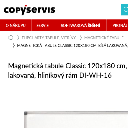
O NÁKUPU
SERVIS
SOFTWAROVÁ ŘEŠENÍ
PRONÁJ
FLIPCHARTY, TABULE, VITRÍNY
MAGNETICKÉ TABULE
MAGNETICKÁ TABULE CLASSIC 120X180 CM, BÍLÁ LAKOVANÁ,
Magnetická tabule Classic 120x180 cm, 
lakovaná, hliníkový rám DI-WH-16