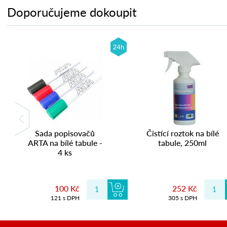
Doporučujeme dokoupit
Sada popisovačů
Čistící roztok na bílé
ARTA na bílé tabule -
tabule, 250ml
4 ks
100 Kč
252 Kč
121 s DPH
305 s DPH