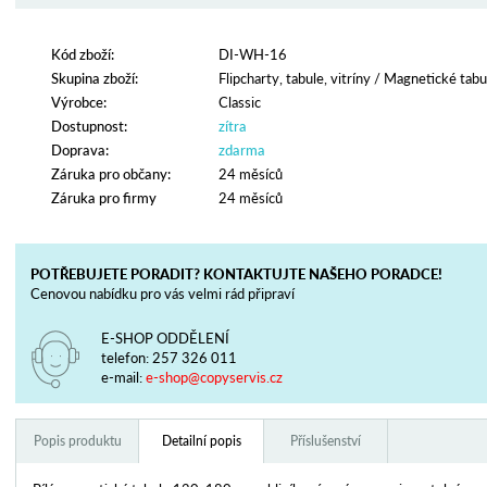
Kód zboží:
DI-WH-16
Skupina zboží:
Flipcharty, tabule, vitríny
/
Magnetické tabu
Výrobce:
Classic
Dostupnost:
zítra
Doprava:
zdarma
Záruka pro občany:
24 měsíců
Záruka pro firmy
24 měsíců
POTŘEBUJETE PORADIT? KONTAKTUJTE NAŠEHO PORADCE!
Cenovou nabídku pro vás velmi rád připraví
E-SHOP ODDĚLENÍ
telefon:
257 326 011
e-mail:
e-shop@copyservis.cz
Popis produktu
Detailní popis
Příslušenství