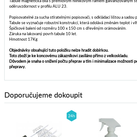
Tabule magnetická bílá s prémiovým hliníkovým rámem galvanizovaným st
oděruvzdornost v profilu ALU 23.
Popisovatelné za sucha stíratelnými popisovači, s odkládací lištou a sadou 
Tabule se vyznačuje robustní konstrukcí, která odolává změnám teplot i vl
Špičkové balení od rozměru 100 x 150 cm s dřevěným orámováním.
Záruka na lakovaný povrh tabule 10 let.
Hmotnost 17Kg
Objednávky obsahující tuto položku nelze hradit dobírkou.
Toto zboží je ke koncovému zákazníkovi zasíláno přímo z velkoskladu.
Důvodem je snaha o snížení počtu přeprav a tím i minimalizace možnosti 
přepravy.
Doporučujeme dokoupit