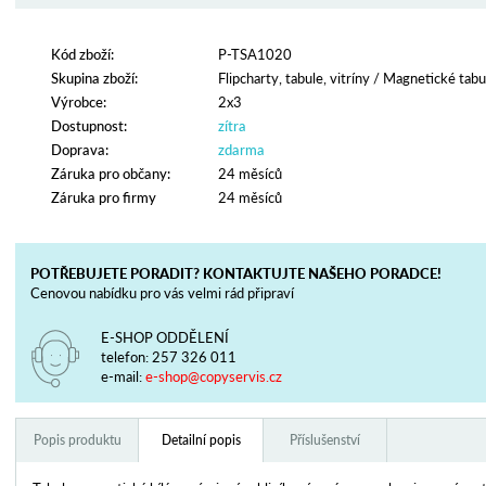
Kód zboží:
P-TSA1020
Skupina zboží:
Flipcharty, tabule, vitríny
/
Magnetické tabu
Výrobce:
2x3
Dostupnost:
zítra
Doprava:
zdarma
Záruka pro občany:
24 měsíců
Záruka pro firmy
24 měsíců
POTŘEBUJETE PORADIT? KONTAKTUJTE NAŠEHO PORADCE!
Cenovou nabídku pro vás velmi rád připraví
E-SHOP ODDĚLENÍ
telefon:
257 326 011
e-mail:
e-shop@copyservis.cz
Popis produktu
Detailní popis
Příslušenství