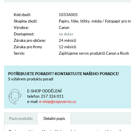
Kód zboží:
1033A005
Skupina zboží:
Papíry, fólie, štítky, média
/
Fotopapír pro i
Výrobce:
Canon
Dostupnost:
na dotaz
Záruka pro občany:
24 měsíců
Záruka pro firmy
12 měsíců
Servis:
Zajišťujeme servis produktů Canon a Ricoh
POTŘEBUJETE PORADIT? KONTAKTUJTE NAŠEHO PORADCE!
S výběrem produktu poradí
E-SHOP ODDĚLENÍ
telefon:
257 326 011
e-mail:
e-shop@copyservis.cz
Popis produktu
Detailní popis