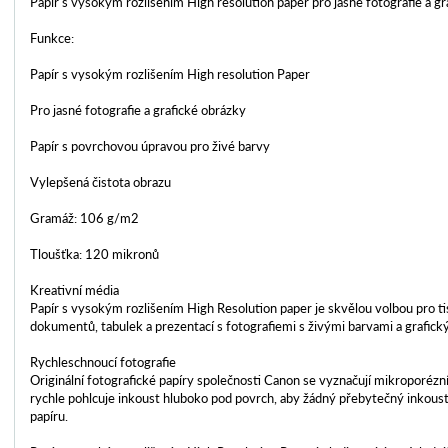
Papír s vysokým rozlišením High resolution paper pro jasné fotografie a gr
Funkce:
Papír s vysokým rozlišením High resolution Paper
Pro jasné fotografie a grafické obrázky
Papír s povrchovou úpravou pro živé barvy
Vylepšená čistota obrazu
Gramáž: 106 g/m2
Tloušťka: 120 mikronů
Kreativní média
Papír s vysokým rozlišením High Resolution paper je skvělou volbou pro ti
dokumentů, tabulek a prezentací s fotografiemi s živými barvami a grafick
Rychleschnoucí fotografie
Originální fotografické papíry společnosti Canon se vyznačují mikroporéz
rychle pohlcuje inkoust hluboko pod povrch, aby žádný přebytečný inkoust
papíru.