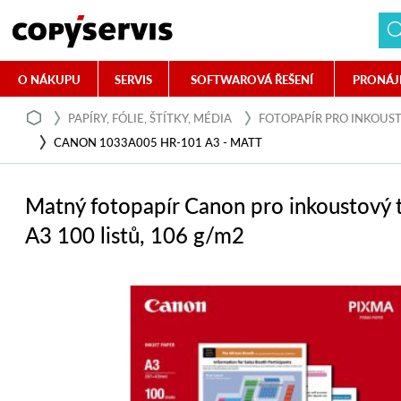
O NÁKUPU
SERVIS
SOFTWAROVÁ ŘEŠENÍ
PRONÁJ
PAPÍRY, FÓLIE, ŠTÍTKY, MÉDIA
FOTOPAPÍR PRO INKOUS
CANON 1033A005 HR-101 A3 - MATT
Matný fotopapír Canon pro inkoustový 
A3 100 listů, 106 g/m2