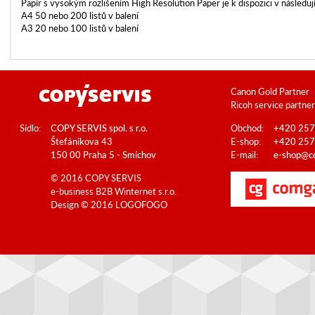
Papír s vysokým rozlišením High Resolution Paper je k dispozici v následují
A4 50 nebo 200 listů v balení
A3 20 nebo 100 listů v balení
Canon Gold Partner
Ricoh service partner
Sídlo:
COPY SERVIS spol. s r.o.
Obchod:
+420 257
Štefánikova 43
E-shop:
+420 257
150 00 Praha 5 - Smíchov
E-mail:
e-shop@co
© 2016 COPY SERVIS
e-business B2B
Winternet s.r.o.
Design © 2016
LOGOFOGO